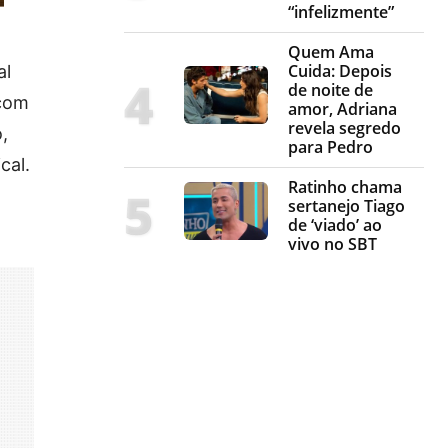
“infelizmente”
Quem Ama
Cuida: Depois
al
de noite de
 com
amor, Adriana
revela segredo
,
para Pedro
cal.
Ratinho chama
sertanejo Tiago
de ‘viado’ ao
vivo no SBT