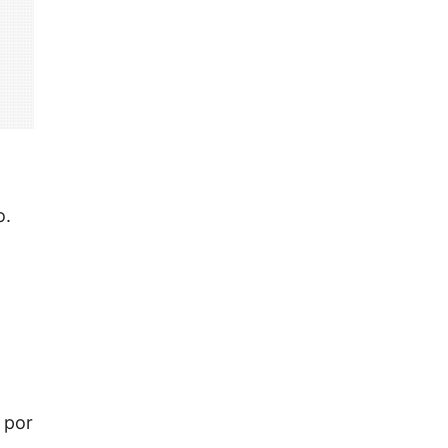
o.
 por