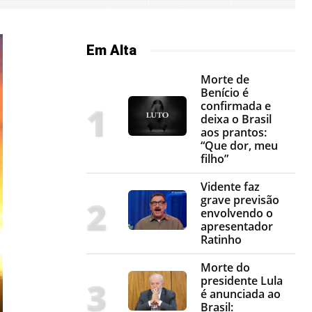
Em Alta
Morte de
Benício é
confirmada e
deixa o Brasil
aos prantos:
“Que dor, meu
filho”
Vidente faz
grave previsão
envolvendo o
apresentador
Ratinho
Morte do
presidente Lula
é anunciada ao
Brasil: