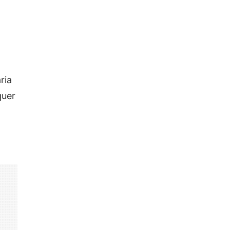
ria
quer