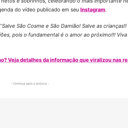
s netos e sobrinhos, celebrando o mais importante n
 legenda do vídeo publicado em seu
Instagram
.
‘
‘Salve São Cosme e São Damião! Salve as crianças!!
giões, pois o fundamental é o amor ao próximo!!! Viva
 Veja detalhes da informação que viralizou nas r
- Continua após o anúncio -