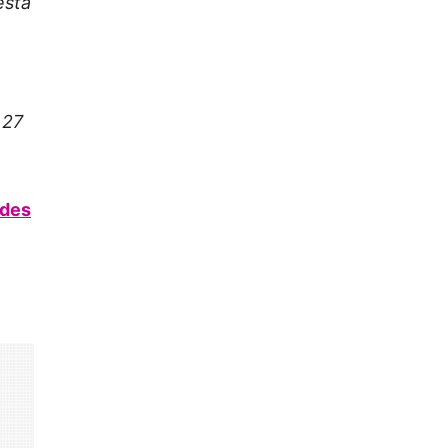
esta
 27
edes