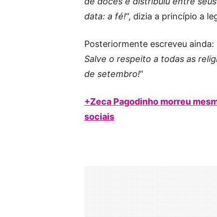
de doces e distribuiu entre seu
data: a fé!
“, dizia a princípio a
Posteriormente escreveu ainda: 
Salve o respeito a todas as reli
de setembro!
”
+Zeca Pagodinho morreu mesmo?
sociais