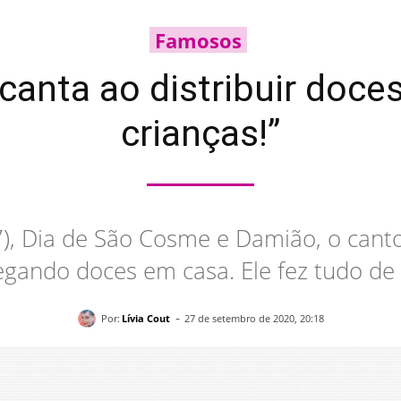
Famosos
anta ao distribuir doces
crianças!”
7), Dia de São Cosme e Damião, o cant
egando doces em casa. Ele fez tudo de 
-
Por:
Lívia Cout
27 de setembro de 2020, 20:18