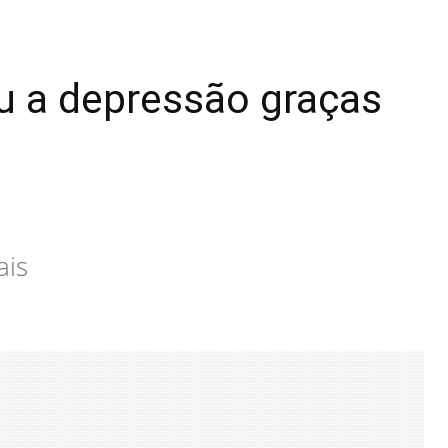
u a depressão graças
ais