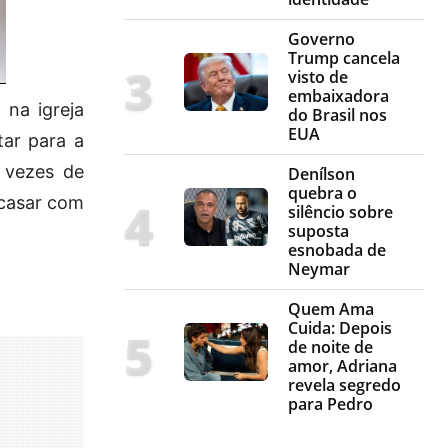
Governo
Trump cancela
visto de
embaixadora
 na igreja
do Brasil nos
EUA
tar para a
s vezes de
Denílson
quebra o
 casar com
silêncio sobre
suposta
esnobada de
Neymar
Quem Ama
Cuida: Depois
de noite de
amor, Adriana
revela segredo
para Pedro