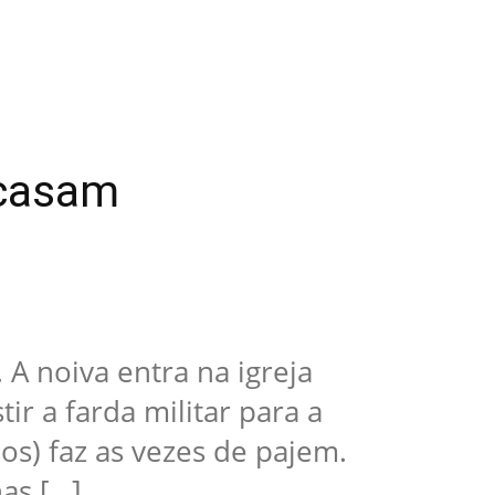
 casam
. A noiva entra na igreja
r a farda militar para a
os) faz as vezes de pajem.
nas […]