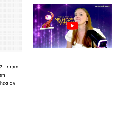
22, foram
 em
nhos da