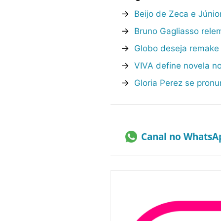
→
Beijo de Zeca e Júni
→
Bruno Gagliasso rele
→
Globo deseja remake d
→
VIVA define novela no
→
Gloria Perez se pronu
Canal no WhatsA