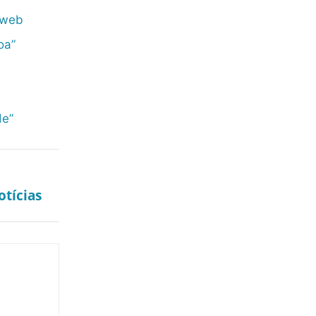
 web
oa”
de”
tícias