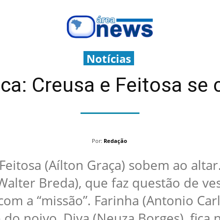
Notícias
ca: Creusa e Feitosa se
Por:
Redação
Feitosa (Aílton Graça) sobem ao altar
lter Breda), que faz questão de vesti
 com a “missão”. Farinha (Antonio Carl
do noivo, Diva (Neuza Borges), fica 