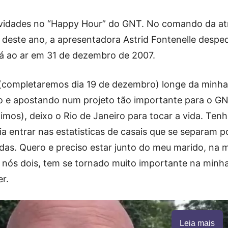
vidades no “Happy Hour” do GNT. No comando da at
 deste ano, a apresentadora Astrid Fontenelle despe
rá ao ar em 31 de dezembro de 2007.
 (completaremos dia 19 de dezembro) longe da minha
o e apostando num projeto tão importante para o GN
mos), deixo o Rio de Janeiro para tocar a vida. Tenh
a entrar nas estatisticas de casais que se separam p
das. Quero e preciso estar junto do meu marido, na 
s nós dois, tem se tornado muito importante na minha
er.
Leia mais