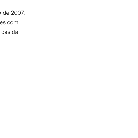
o de 2007.
des com
arcas da