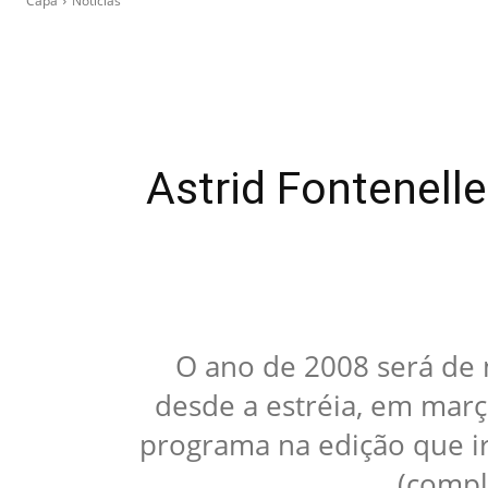
Capa
Notícias
Astrid Fontenel
O ano de 2008 será de
desde a estréia, em març
programa na edição que i
(compl