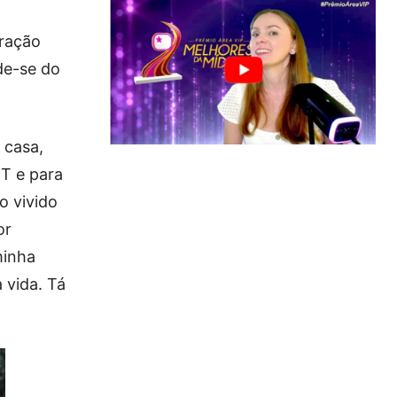
ração
de-se do
 casa,
T e para
o vivido
or
minha
 vida. Tá