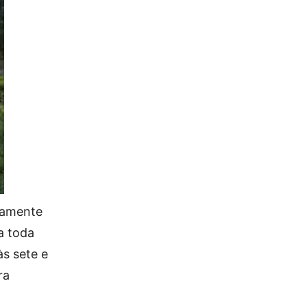
damente
a toda
s sete e
ra