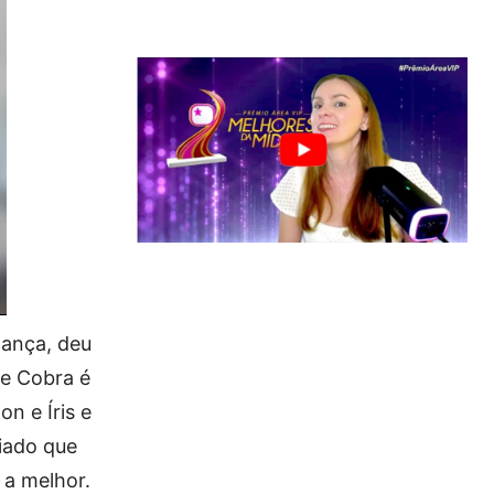
dança, deu
pe Cobra é
on e Íris e
ciado que
 a melhor.