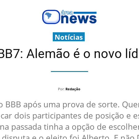
Notícias
BB7: Alemão é o novo líd
Por:
Redação
do BBB após uma prova de sorte. Que
car dois participantes de posição e e
ana passada tinha a opção de escolhe
 disputa e o eleito foi Alberto. E não 