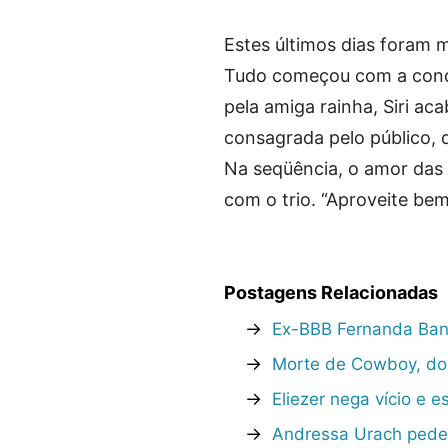
Estes últimos dias foram 
Tudo começou com a conqu
pela amiga rainha, Siri ac
consagrada pelo público, q
Na seqüência, o amor das t
com o trio. “Aproveite bem
Postagens Relacionadas
→
Ex-BBB Fernanda Ban
→
Morte de Cowboy, do B
→
Eliezer nega vício e 
→
Andressa Urach pede