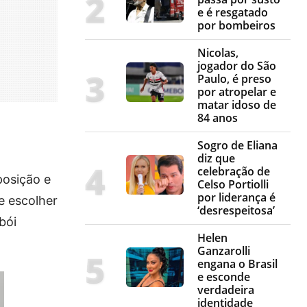
e é resgatado
por bombeiros
Nicolas,
jogador do São
Paulo, é preso
por atropelar e
matar idoso de
84 anos
Sogro de Eliana
diz que
celebração de
posição e
Celso Portiolli
por liderança é
e escolher
‘desrespeitosa’
bói
Helen
Ganzarolli
engana o Brasil
e esconde
verdadeira
identidade