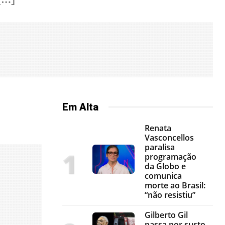
Em Alta
Renata
Vasconcellos
paralisa
programação
da Globo e
comunica
morte ao Brasil:
“não resistiu”
Gilberto Gil
passa por susto