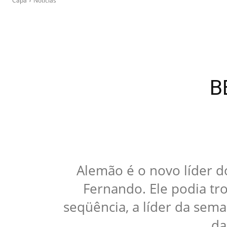
Capa
Notícias
B
Alemão é o novo líder 
Fernando. Ele podia tro
seqüência, a líder da sem
da