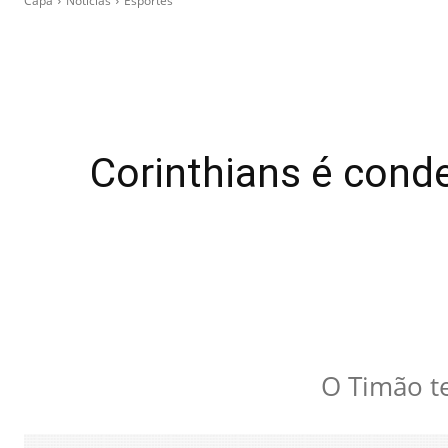
Capa
Notícias
Esportes
Corinthians é cond
O Timão t