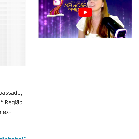
passado,
2ª Região
o ex-