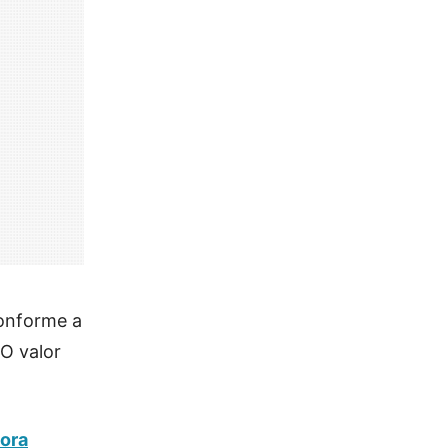
conforme a
 O valor
dora