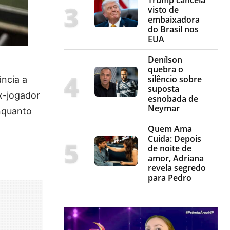
visto de
embaixadora
do Brasil nos
EUA
Denílson
quebra o
silêncio sobre
ncia a
suposta
x-jogador
esnobada de
Neymar
enquanto
Quem Ama
Cuida: Depois
de noite de
amor, Adriana
revela segredo
para Pedro