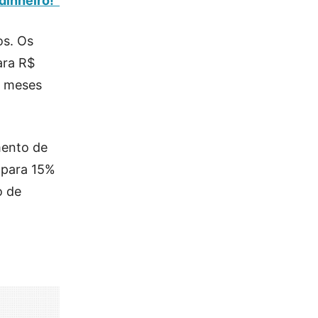
dinheiro!”
os. Os
ara R$
2 meses
mento de
 para 15%
o de