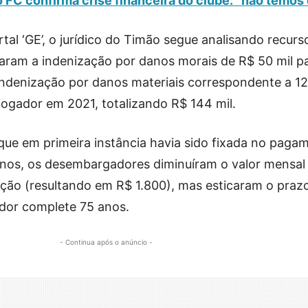
 FC confirma crise financeira do clube: “não temos 
al ‘GE’, o jurídico do Timão segue analisando recurs
am a indenização por danos morais de R$ 50 mil p
 indenização por danos materiais correspondente a 1
 jogador em 2021, totalizando R$ 144 mil.
que em primeira instância havia sido fixada no paga
5 anos, os desembargadores diminuíram o valor mensal
ção (resultando em R$ 1.800), mas esticaram o praz
dor complete 75 anos.
- Continua após o anúncio -