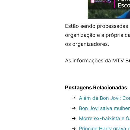
Estão sendo processadas q
organização e a própria c
os organizadores.
As informações da MTV Bra
Postagens Relacionadas
→
Além de Bon Jovi: Co
→
Bon Jovi salva mulher
→
Morre ex-baixista e 
→
Príncipe Harry grava