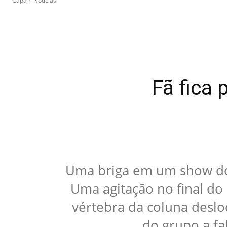
Capa
Notícias
Fã fica
Uma briga em um show do 
Uma agitação no final do
vértebra da coluna desl
do grupo a fal