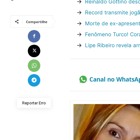
→
Reinaldo Gottino des
→
Record transmite jogã
Compartilhe
→
Morte de ex-apresent
→
Fenômeno Turco! Cor
→
Lipe Ribeiro revela 
Canal no WhatsA
Reportar Erro