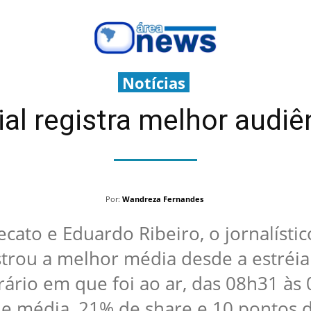
Notícias
cial registra melhor audi
Por:
Wandreza Fernandes
ato e Eduardo Ribeiro, o jornalísti
strou a melhor média desde a estréia
rio em que foi ao ar, das 08h31 às 
e média, 21% de share e 10 pontos d