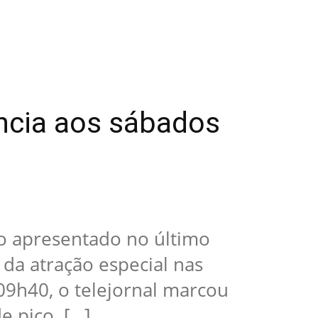
ência aos sábados
co apresentado no último
 da atração especial nas
09h40, o telejornal marcou
e pico. […]