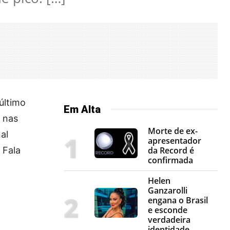
último
Em Alta
l nas
Morte de ex-
al
apresentador
 Fala
da Record é
confirmada
Helen
Ganzarolli
engana o Brasil
e esconde
verdadeira
identidade