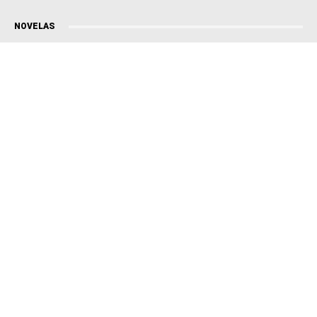
NOVELAS
Coração Acelerado
Êta Mundo Melhor!
Mãe
Três Graças
Presente de Amor
ACONTECE
Notícias
Política
Futebol
Brasil
Mundo