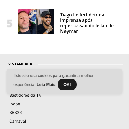
Tiago Leifert detona
imprensa após
repercussão do leilão de
Neymar
TV & FAMOSOS
Este site usa cookies para garantir a melhor
Famosos
experiência.
Leia Mais
.
OK!
Televisão
Bastidores da TV
Ibope
BBB26
Carnaval