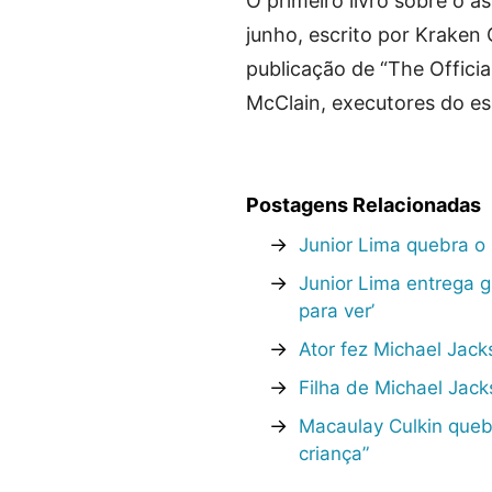
O primeiro livro sobre o a
junho, escrito por Kraken
publicação de “The Offici
McClain, executores do es
Postagens Relacionadas
→
Junior Lima quebra o 
→
Junior Lima entrega 
para ver’
→
Ator fez Michael Jacks
→
Filha de Michael Jac
→
Macaulay Culkin quebr
criança”