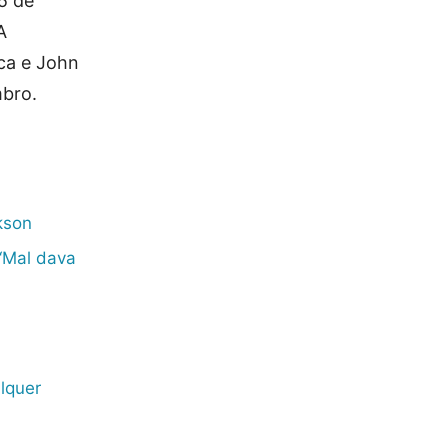
5 de
A
ca e John
mbro.
kson
 ‘Mal dava
lquer