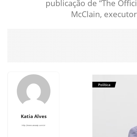
publicação de “The Offic
McClain, executor
Katia Alves
http://www.areavip.com.br