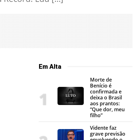
Em Alta
Morte de
Benício é
confirmada e
deixa o Brasil
aos prantos:
“Que dor, meu
filho”
Vidente faz
grave previsão
envolvendo o