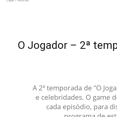
Capa
Notícias
O Jogador – 2ª temp
A 2ª temporada de “O Jogad
e celebridades. O game de
cada episódio, para d
programa de est