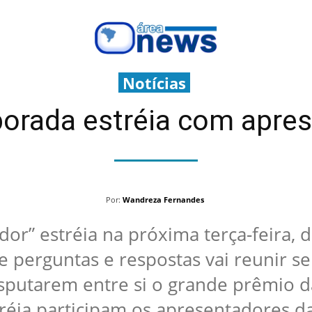
Notícias
orada estréia com apre
Por:
Wandreza Fernandes
or” estréia na próxima terça-feira, di
 perguntas e respostas vai reunir se
isputarem entre si o grande prêmio da
réia participam os apresentadores da