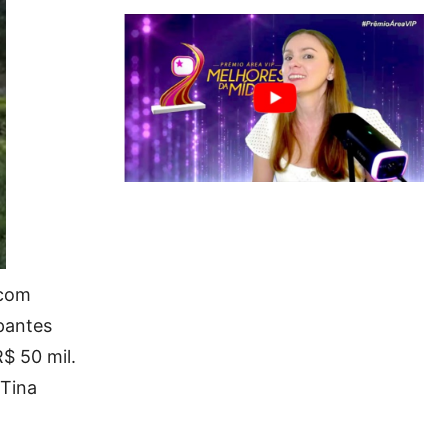
 com
ipantes
$ 50 mil.
 Tina