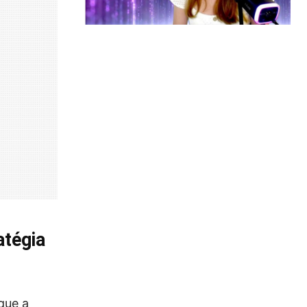
atégia
que a