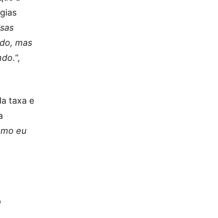
gias
isas
ado, mas
ndo.
“,
da taxa e
a
como eu
o