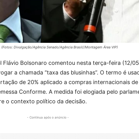
va. (Fotos: Divulgação/Agência Senado/Agência Brasil//Montagem Área VIP)
l Flávio Bolsonaro comentou nesta terça-feira (12/05
ogar a chamada “taxa das blusinhas”. O termo é usa
ortação de 20% aplicado a compras internacionais de
messa Conforme. A medida foi elogiada pelo parlame
e o contexto político da decisão.
- Continua após o anúncio -