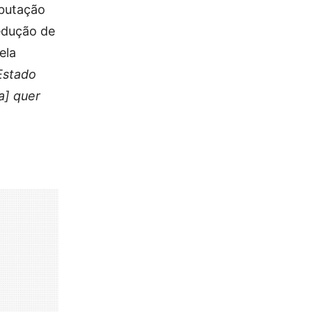
ibutação
redução de
ela
 Estado
a] quer