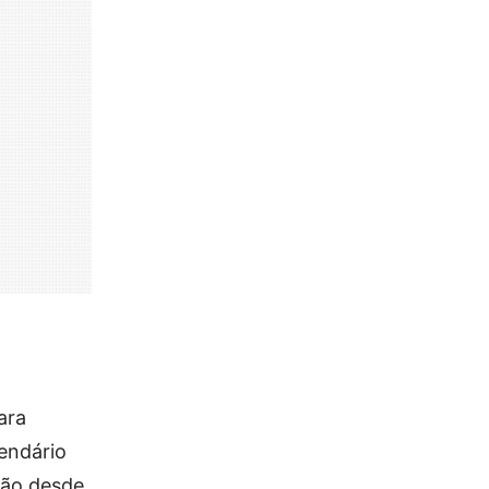
ara
endário
 vão desde