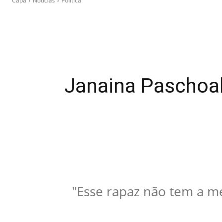
Capa
Notícias
Política
Janaina Paschoal 
"Esse rapaz não tem a m