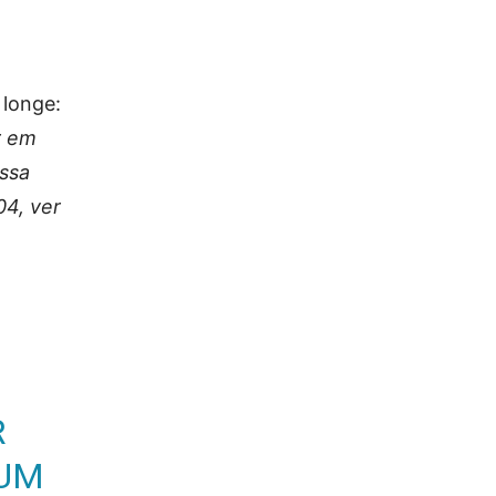
 longe:
r em
essa
04, ver
R
 UM