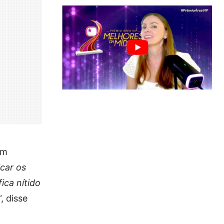
em
icar os
ica nítido
“, disse