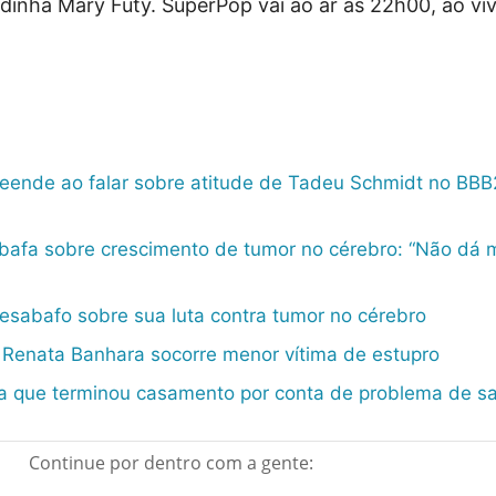
inha Mary Futy. SuperPop vai ao ar às 22h00, ao viv
eende ao falar sobre atitude de Tadeu Schmidt no BBB
afa sobre crescimento de tumor no cérebro: “Não dá 
esabafo sobre sua luta contra tumor no cérebro
 Renata Banhara socorre menor vítima de estupro
a que terminou casamento por conta de problema de s
Continue por dentro com a gente: