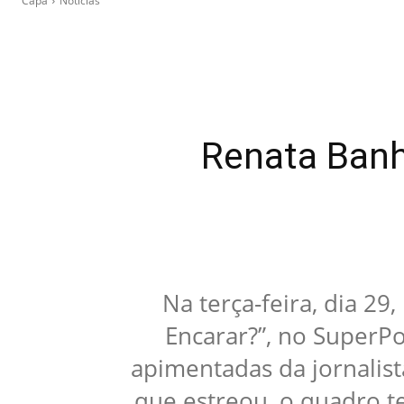
Capa
Notícias
Renata Banha
Na terça-feira, dia 29
Encarar?”, no SuperP
apimentadas da jornalis
que estreou, o quadro t