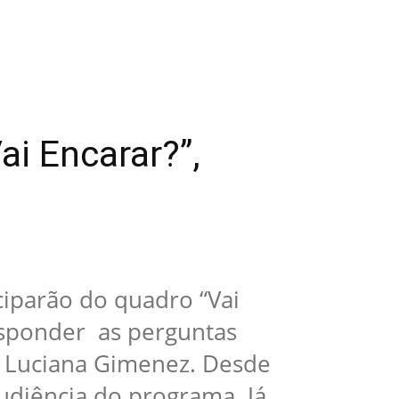
ai Encarar?”,
iciparão do quadro “Vai
esponder as perguntas
a Luciana Gimenez. Desde
udiência do programa. Já