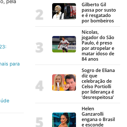
o, pela
Gilberto Gil
passa por susto
e é resgatado
por bombeiros
Nicolas,
jogador do São
Paulo, é preso
23:
por atropelar e
matar idoso de
84 anos
mais para
Sogro de Eliana
diz que
celebração de
Celso Portiolli
por liderança é
‘desrespeitosa’
aúde
Helen
Ganzarolli
engana o Brasil
e esconde