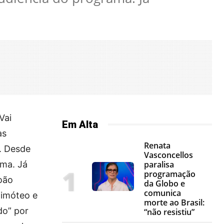
Vai
Em Alta
as
Renata
. Desde
Vasconcellos
ama. Já
paralisa
programação
oão
da Globo e
comunica
himóteo e
morte ao Brasil:
do” por
“não resistiu”