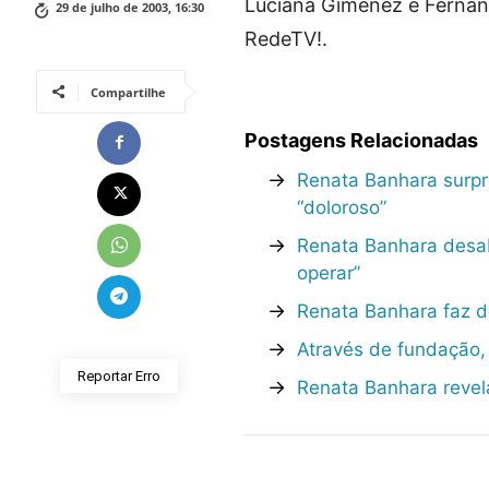
Luciana Gimenez e Fernand
29 de julho de 2003, 16:30
RedeTV!.
Compartilhe
Postagens Relacionadas
→
Renata Banhara surpr
“doloroso”
→
Renata Banhara desab
operar”
→
Renata Banhara faz d
→
Através de fundação,
Reportar Erro
→
Renata Banhara revel