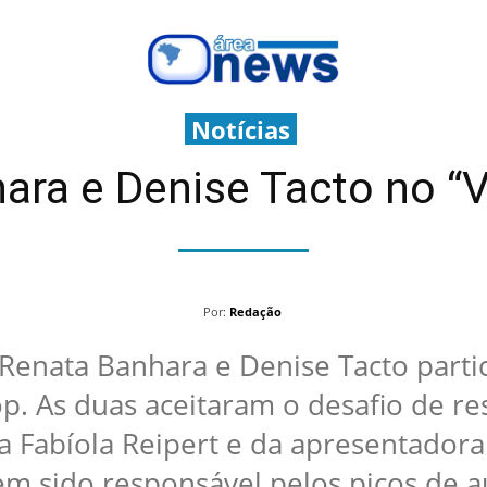
Notícias
ra e Denise Tacto no “V
Por:
Redação
, Renata Banhara e Denise Tacto part
op. As duas aceitaram o desafio de r
ta Fabíola Reipert e da apresentador
em sido responsável pelos picos de a