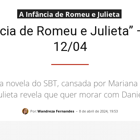
A Infância de Romeu e Julieta
cia de Romeu e Julieta”
12/04
a novela do SBT, cansada por Mariana
ulieta revela que quer morar com Dani
-
Por:
Wandreza Fernandes
8 de abril de 2024, 19:53