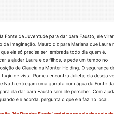
da Fonte da Juventude para dar para Fausto, ele virar
do da Imaginação. Mauro diz para Mariana que Laura 
 que ela só precisa ser lembrada todo dia quem é.
car a ajudar Laura e os filhos, e pede um tempo no
osição de Glaucia na Monter Holding. O segurança d
fugiu de vista. Romeu encontra Julieta; ela deseja ve
an e Nath entregam uma garrafa com água da Fonte da
para ela dar para Fausto sem ele perceber. Com ajud
quando ele acorda, pergunta o que ela faz no local.
ação, ‘No Rancho Fundo’, próxima novela das seis da