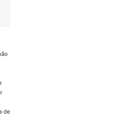
não
e
r
a de