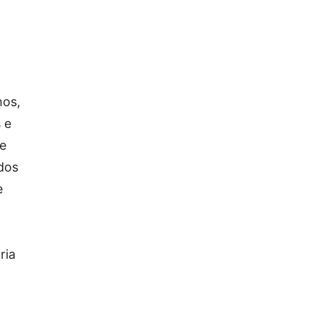
hos,
 e
õe
dos
e
ria