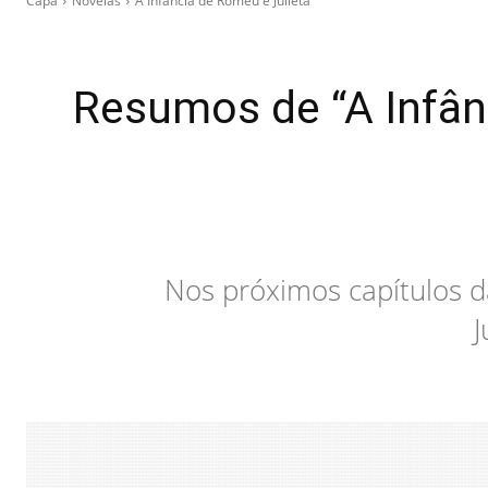
Capa
Novelas
A Infância de Romeu e Julieta
Resumos de “A Infân
Nos próximos capítulos d
J