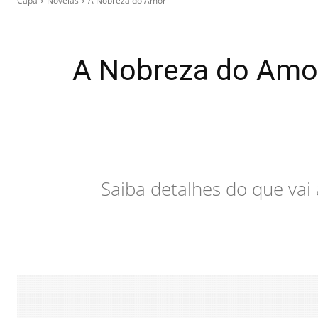
Capa
Novelas
A Nobreza do Amor
A Nobreza do Amor
Saiba detalhes do que vai 