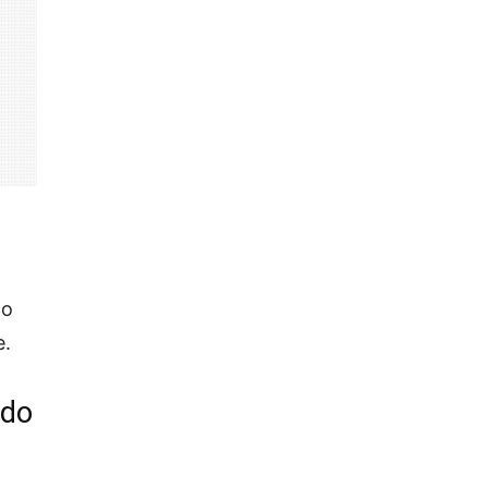
ão
e.
 do