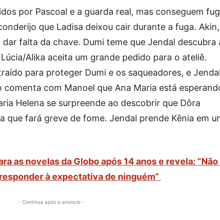
idos por Pascoal e a guarda real, mas conseguem fugi
onderijo que Ladisa deixou cair durante a fuga. Akin,
 dar falta da chave. Dumi teme que Jendal descubra 
Lúcia/Alika aceita um grande pedido para o ateliê.
straído para proteger Dumi e os saqueadores, e Jenda
inho comenta com Manoel que Ana Maria está esperand
aria Helena se surpreende ao descobrir que Dôra
ia que fará greve de fome. Jendal prende Kênia em 
para as novelas da Globo após 14 anos e revela: “Não
responder à expectativa de ninguém”
- Continua após o anúncio -