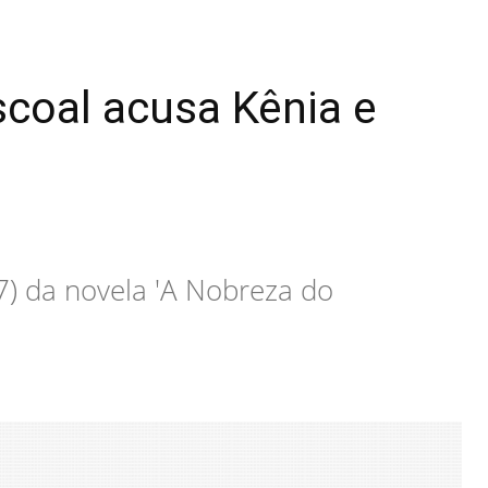
coal acusa Kênia e
(7) da novela 'A Nobreza do