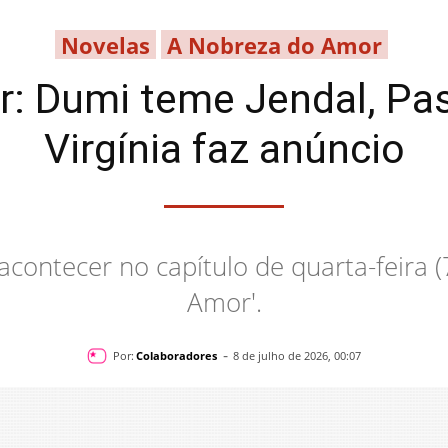
Novelas
A Nobreza do Amor
: Dumi teme Jendal, Pas
Virgínia faz anúncio
acontecer no capítulo de quarta-feira 
Amor'.
-
Por:
Colaboradores
8 de julho de 2026, 00:07