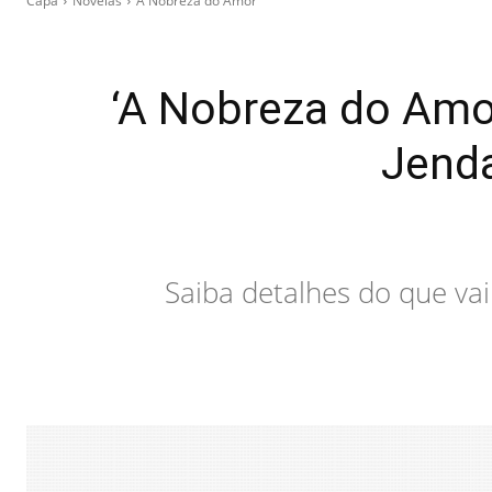
Capa
Novelas
A Nobreza do Amor
‘A Nobreza do Amor
Jenda
Saiba detalhes do que vai