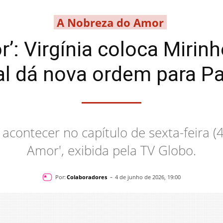
A Nobreza do Amor
’: Virgínia coloca Mirinh
l dá nova ordem para P
 acontecer no capítulo de sexta-feira (
Amor', exibida pela TV Globo.
-
Por:
Colaboradores
4 de junho de 2026, 19:00