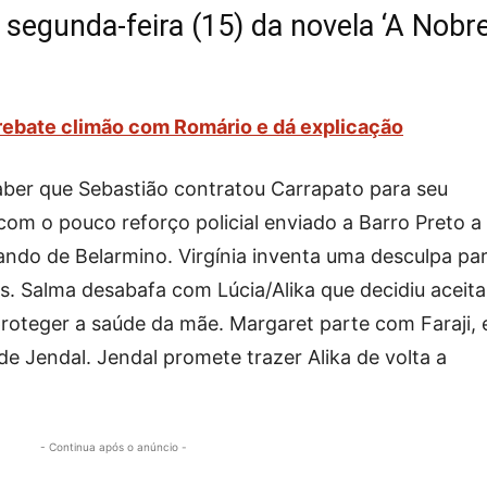
segunda-feira (15) da novela ‘A Nobr
rebate climão com Romário e dá explicação
saber que Sebastião contratou Carrapato para seu
com o pouco reforço policial enviado a Barro Preto a
ando de Belarmino. Virgínia inventa uma desculpa pa
. Salma desabafa com Lúcia/Alika que decidiu aceita
oteger a saúde da mãe. Margaret parte com Faraji, 
e Jendal. Jendal promete trazer Alika de volta a
- Continua após o anúncio -