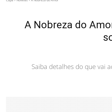
Capa
Novelas
A Nobreza do Amor
A Nobreza do Amor:
s
Saiba detalhes do que vai a