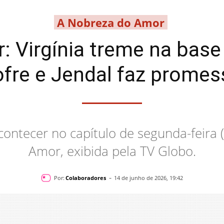
A Nobreza do Amor
 Virgínia treme na base 
ofre e Jendal faz promes
contecer no capítulo de segunda-feira
Amor, exibida pela TV Globo.
-
Por:
Colaboradores
14 de junho de 2026, 19:42