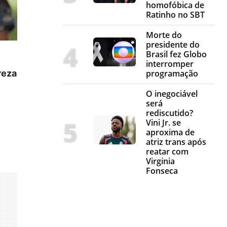
homofóbica de
Ratinho no SBT
Morte do
presidente do
Brasil fez Globo
interromper
reza
programação
O inegociável
será
rediscutido?
Vini Jr. se
aproxima de
atriz trans após
reatar com
Virginia
Fonseca