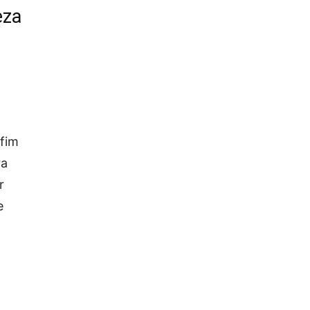
eza
 fim
ra
r
e