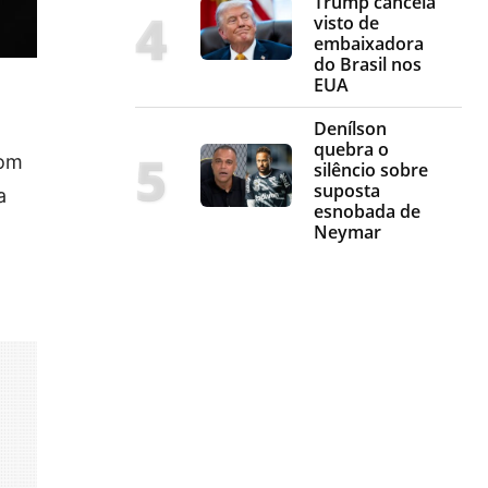
Trump cancela
visto de
embaixadora
do Brasil nos
EUA
Denílson
quebra o
com
silêncio sobre
suposta
a
esnobada de
Neymar