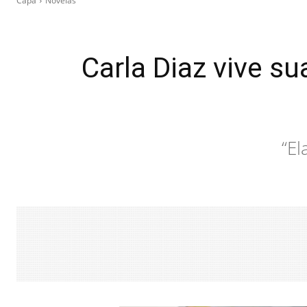
Capa
Novelas
Carla Diaz vive su
“El