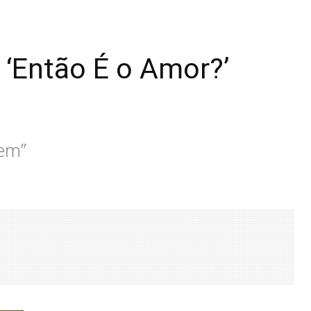
m ‘Então É o Amor?’
tem”