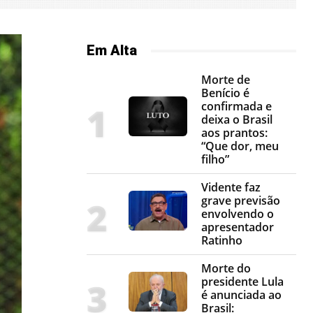
Em Alta
Morte de
Benício é
confirmada e
deixa o Brasil
aos prantos:
“Que dor, meu
filho”
Vidente faz
grave previsão
envolvendo o
apresentador
Ratinho
Morte do
presidente Lula
é anunciada ao
Brasil: