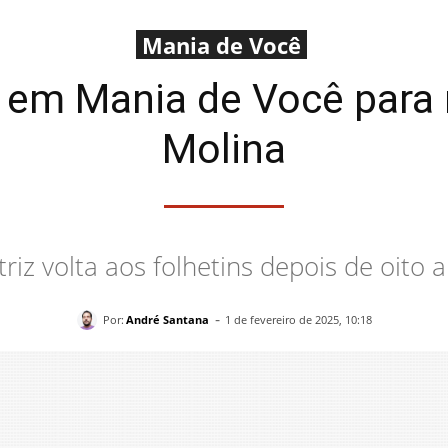
Mania de Você
a em Mania de Você para 
Molina
triz volta aos folhetins depois de oito 
-
Por:
André Santana
1 de fevereiro de 2025, 10:18