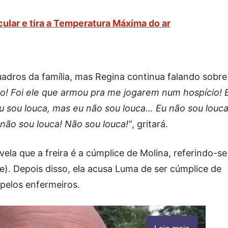
ular e tira a Temperatura Máxima do ar
adros da família, mas Regina continua falando sobre
io! Foi ele que armou pra me jogarem num hospício! 
u sou louca, mas eu não sou louca… Eu não sou louca
não sou louca! Não sou louca!”
, gritará.
la que a freira é a cúmplice de Molina, referindo-se
e). Depois disso, ela acusa Luma de ser cúmplice de
 pelos enfermeiros.