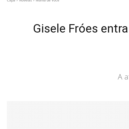
Capa
Novelas
Mania de Você
Gisele Fróes entr
A a