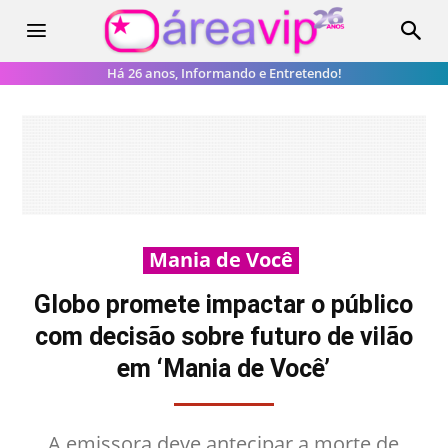
Há 26 anos, Informando e Entretendo!
Mania de Você
Globo promete impactar o público
com decisão sobre futuro de vilão
em ‘Mania de Você’
A emissora deve antecipar a morte de