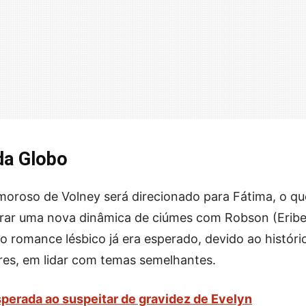
da Globo
oroso de Volney será direcionado para Fátima, o qu
erar uma nova dinâmica de ciúmes com Robson (Eribe
o romance lésbico já era esperado, devido ao históri
res, em lidar com temas semelhantes.
sperada ao suspeitar de gravidez de Evelyn