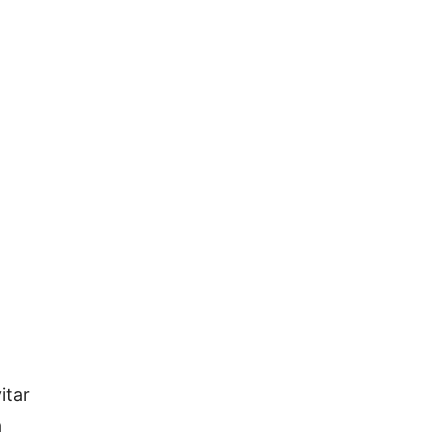
itar
a