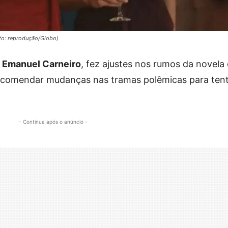
to: reprodução/Globo)
 Emanuel Carneiro
, fez ajustes nos rumos da novela
recomendar mudanças nas tramas polêmicas para ten
- Continua após o anúncio -