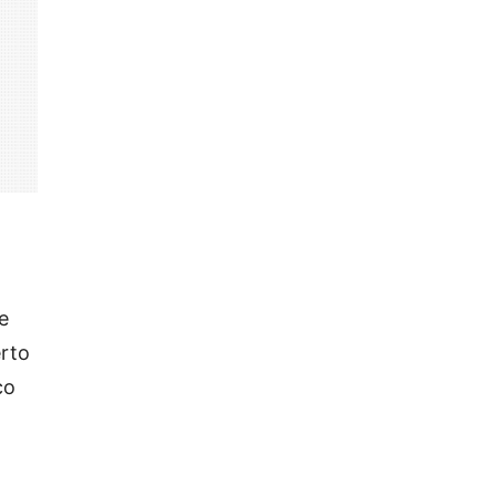
e
rto
co