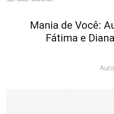
Capa
Novelas
Mania de Você
Mania de Você: Au
Fátima e Diana
Auto