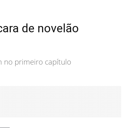
cara de novelão
m no primeiro capítulo