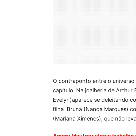
O contraponto entre o universo 
capítulo. Na joalheria de Arth
Evelyn)aparece se deleitando 
filha Bruna (Nanda Marques) c
(Mariana Ximenes), que não lev
Amora Mautner elogia trabalho 