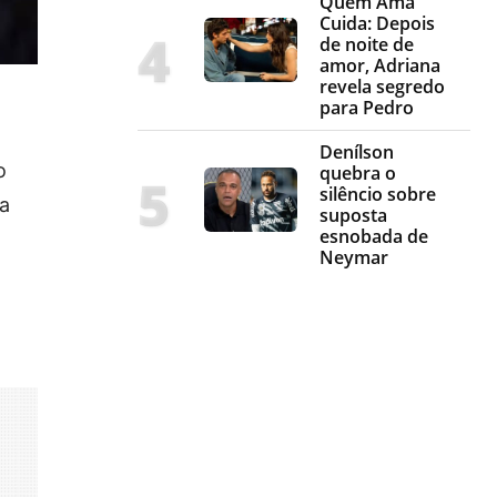
Quem Ama
Cuida: Depois
de noite de
amor, Adriana
revela segredo
para Pedro
Denílson
o
quebra o
silêncio sobre
da
suposta
esnobada de
a
Neymar