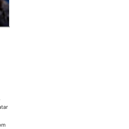
,
atar
com