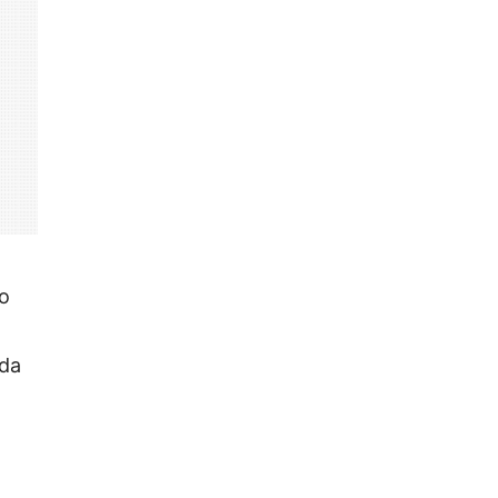
ro
 da