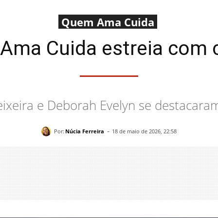
Quem Ama Cuida
Ama Cuida estreia com 
 Teixeira e Deborah Evelyn se destacara
-
Por:
Núcia Ferreira
18 de maio de 2026, 22:58