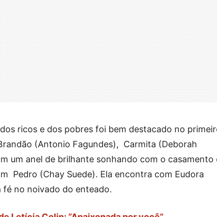
dos ricos e dos pobres foi bem destacado no primei
ur Brandão (Antonio Fagundes), Carmita (Deborah
com um anel de brilhante sonhando com o casamento
om Pedro (Chay Suede). Ela encontra com Eudora
a fé no noivado do enteado.
de Letícia Colin: “Apaixonada por você”