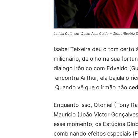
Letícia Colin em ‘Quem Ama Cuida’ – Globo/Beatriz
Isabel Teixeira deu o tom certo à
milionário, de olho na sua fort
diálogo irônico com Edvaldo (Gu
encontra Arthur, ela bajula o r
Quando vê que o irmão não cede,
Enquanto isso, Otoniel (Tony Ram
Maurício (João Victor Gonçalves
esse momento, os Estúdios Glo
combinando efeitos especiais (FX