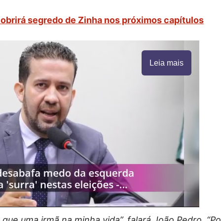
obrirá segredo de Zinha nos próximos capítulos
Leia mais
 que uma irmã na minha vida”, falará João Pedro. “Po