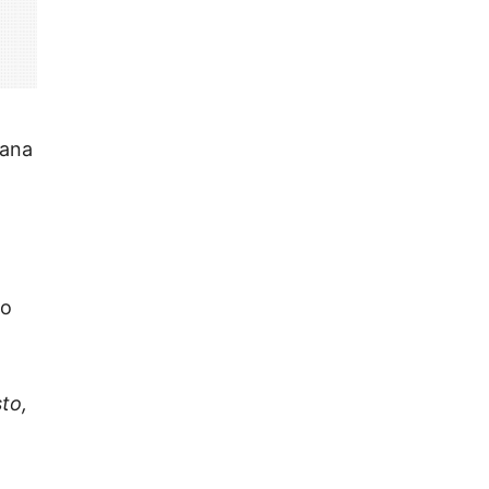
iana
to
to,