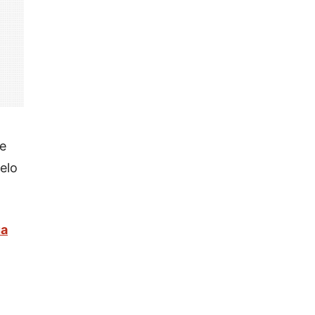
e
elo
ua