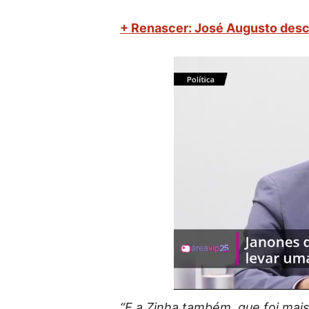
+ Renascer: José Augusto desc
“
E a Zinha também, que foi mais