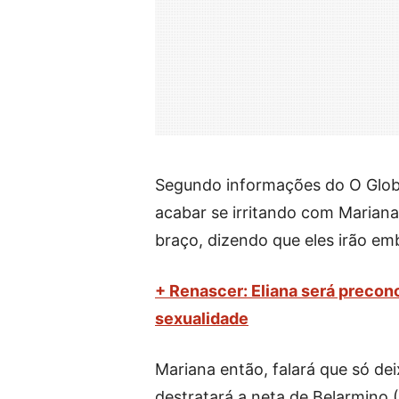
Segundo informações do O Glob
acabar se irritando com Marian
braço, dizendo que eles irão em
+ Renascer: Eliana será preco
sexualidade
Mariana então, falará que só de
destratará a neta de Belarmino 