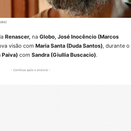
lobo)
la
Renascer,
na
Globo,
José Inocêncio (Marcos
ova visão com
Maria Santa (Duda Santos)
, durante o
 Paiva)
com
Sandra (Giullia Buscacio)
.
- Continua após o anúncio -