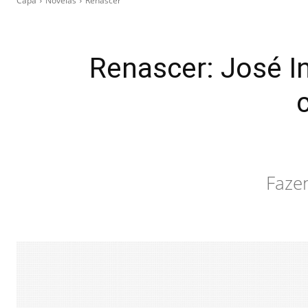
Capa
Novelas
Renascer
Renascer: José In
Fazen