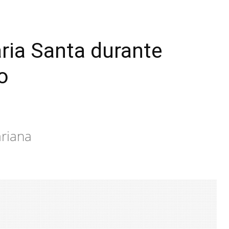
aria Santa durante
o
ariana