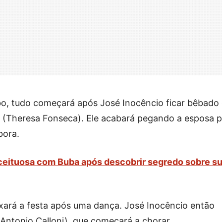
o, tudo começará após José Inocêncio ficar bêbado 
a (Theresa Fonseca). Ele acabará pegando a esposa p
bora.
nceituosa com Buba após descobrir segredo sobre s
ixará a festa após uma dança. José Inocêncio então
(Antonio Calloni), que começará a chorar.