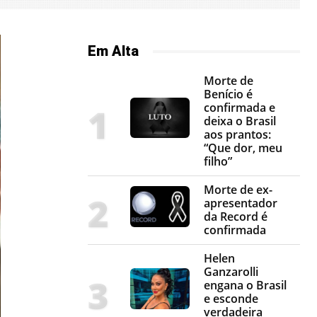
Em Alta
Morte de
Benício é
confirmada e
deixa o Brasil
aos prantos:
“Que dor, meu
filho”
Morte de ex-
apresentador
da Record é
confirmada
Helen
Ganzarolli
engana o Brasil
e esconde
verdadeira