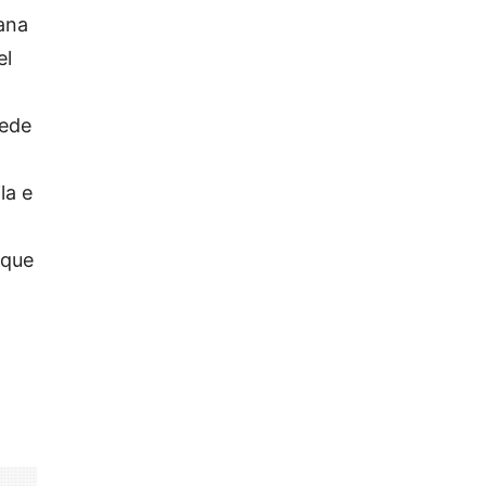
ana
el
pede
la e
 que