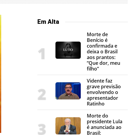
Em Alta
Morte de
Benício é
confirmada e
deixa o Brasil
aos prantos:
“Que dor, meu
filho”
Vidente faz
grave previsão
envolvendo o
apresentador
Ratinho
Morte do
presidente Lula
é anunciada ao
Brasil: