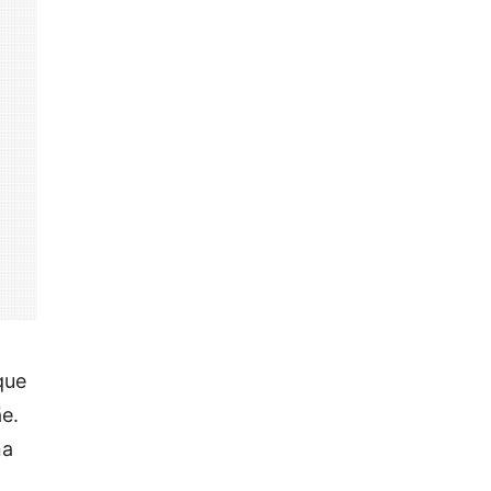
que
e.
na