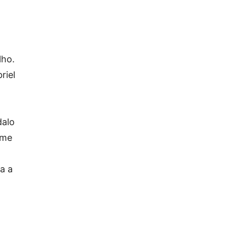
lho.
riel
dalo
rme
a a