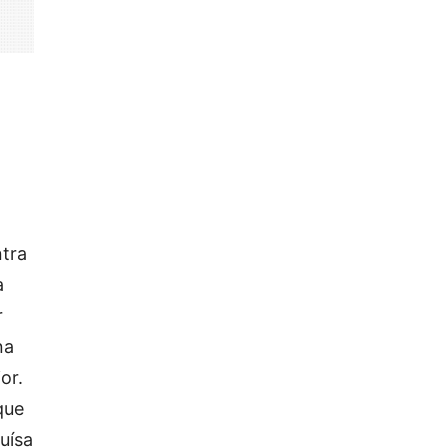
ntra
a
r
na
or.
que
uísa