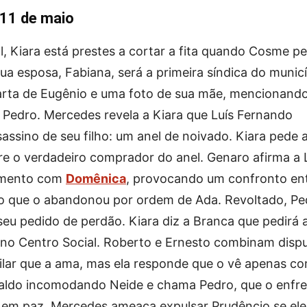
 11 de maio
, Kiara está prestes a cortar a fita quando Cosme p
a esposa, Fabiana, será a primeira síndica do municí
arta de Eugênio e uma foto de sua mãe, mencionand
 Pedro. Mercedes revela a Kiara que Luís Fernando
assino de seu filho: um anel de noivado. Kiara pede 
bre o verdadeiro comprador do anel. Genaro afirma a 
amento com
Domênica
, provocando um confronto en
dro que o abandonou por ordem de Ada. Revoltado, Pe
 seu pedido de perdão. Kiara diz a Branca que pedirá 
no Centro Social. Roberto e Ernesto combinam dispu
Pilar que a ama, mas ela responde que o vê apenas c
aldo incomodando Neide e chama Pedro, que o enfr
 em paz. Mercedes ameaça expulsar Prudêncio se ele