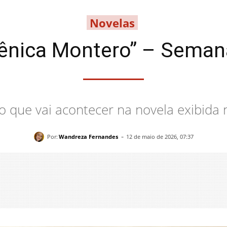
Novelas
nica Montero” – Semana
o que vai acontecer na novela exibida
-
Por:
Wandreza Fernandes
12 de maio de 2026, 07:37