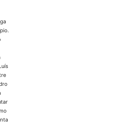
ega
pio.
o
a
Luís
tre
dro
a
tar
omo
enta