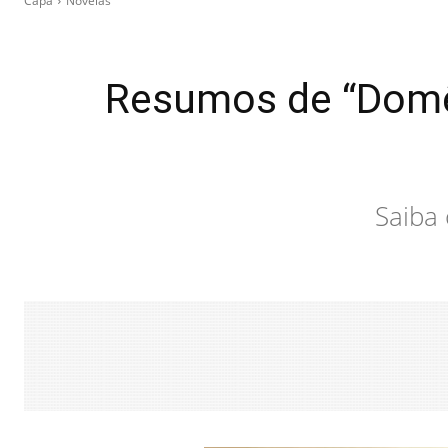
Capa
Novelas
Resumos de “Domê
Saiba 