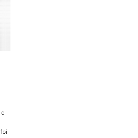
 e
e
foi