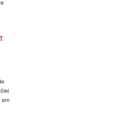
ge
BT
de
ôlei
i em