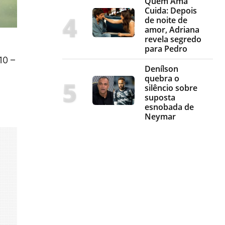
Quem Ama
Cuida: Depois
de noite de
amor, Adriana
revela segredo
para Pedro
10 –
Denílson
quebra o
silêncio sobre
suposta
esnobada de
Neymar