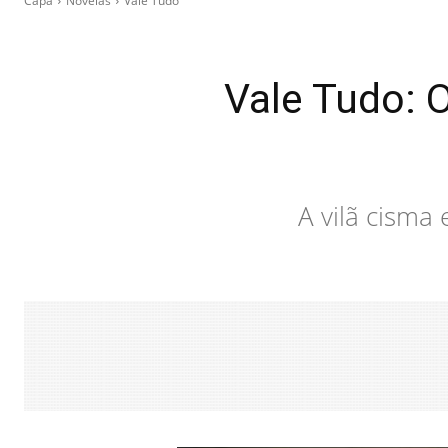
Capa
Novelas
Vale Tudo
Vale Tudo: O
A vilã cisma