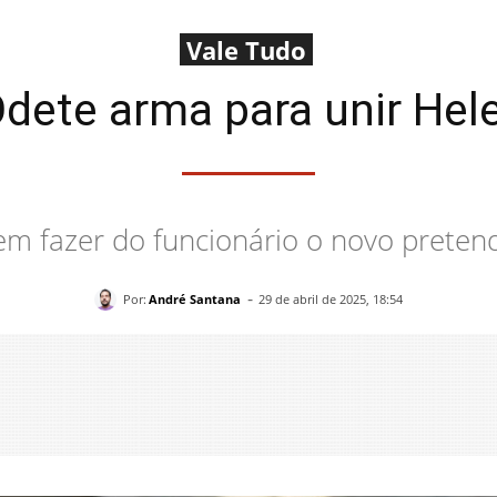
Vale Tudo
dete arma para unir Hel
 em fazer do funcionário o novo pretend
-
Por:
André Santana
29 de abril de 2025, 18:54