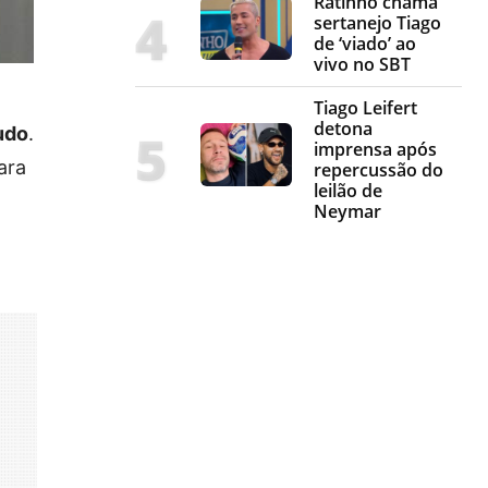
Ratinho chama
sertanejo Tiago
de ‘viado’ ao
vivo no SBT
Tiago Leifert
detona
udo
.
imprensa após
ara
repercussão do
leilão de
Neymar