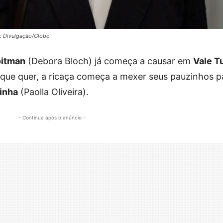
o: Divulgação/Globo
oitman
(Debora Bloch) já começa a causar em
Vale T
que quer, a ricaça começa a mexer seus pauzinhos p
inha
(Paolla Oliveira).
- Continua após o anúncio -