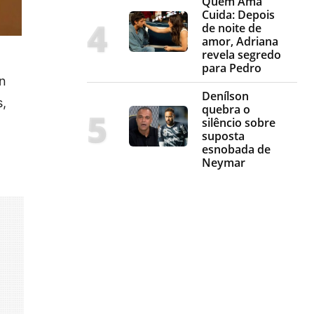
Quem Ama
Cuida: Depois
de noite de
amor, Adriana
revela segredo
para Pedro
an
Denílson
,
quebra o
silêncio sobre
suposta
esnobada de
Neymar