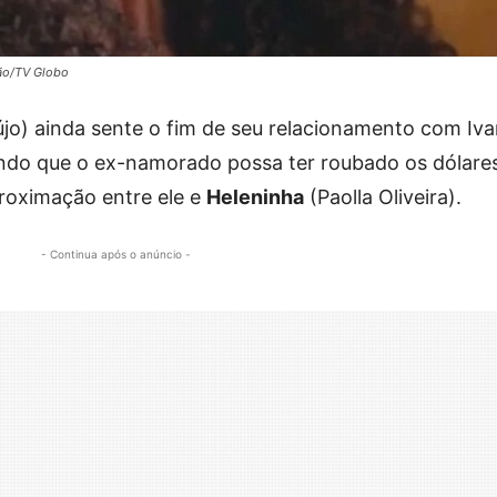
ção/TV Globo
újo) ainda sente o fim de seu relacionamento com Iv
ndo que o ex-namorado possa ter roubado os dólares
proximação entre ele e
Heleninha
(Paolla Oliveira).
- Continua após o anúncio -