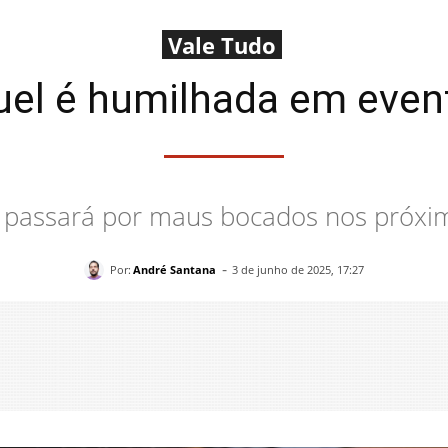
Vale Tudo
uel é humilhada em even
a passará por maus bocados nos próxim
-
Por:
André Santana
3 de junho de 2025, 17:27