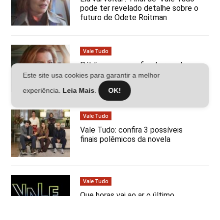
pode ter revelado detalhe sobre o
futuro de Odete Roitman
Vale Tudo
Público reage ao fim do remake
Vale Tudo: “Saudade da Odete já”
Este site usa cookies para garantir a melhor
experiência.
Leia Mais
.
OK!
Vale Tudo
Vale Tudo: confira 3 possíveis
finais polêmicos da novela
Vale Tudo
Que horas vai ao ar o último
capítulo de Vale Tudo? Confira o
horário