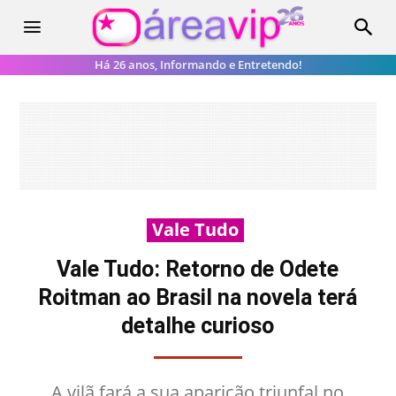
Há 26 anos, Informando e Entretendo!
Vale Tudo
Vale Tudo: Retorno de Odete
Roitman ao Brasil na novela terá
detalhe curioso
A vilã fará a sua aparição triunfal no