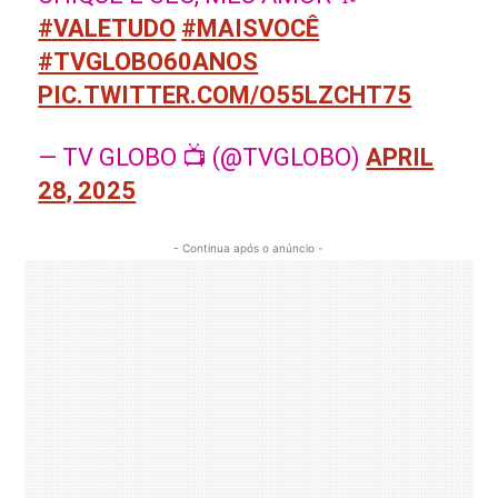
#VALETUDO
#MAISVOCÊ
#TVGLOBO60ANOS
PIC.TWITTER.COM/O55LZCHT75
— TV GLOBO 📺 (@TVGLOBO)
APRIL
28, 2025
- Continua após o anúncio -