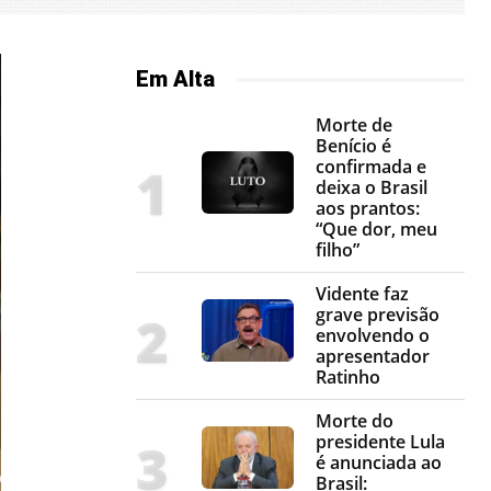
Em Alta
Morte de
Benício é
confirmada e
deixa o Brasil
aos prantos:
“Que dor, meu
filho”
Vidente faz
grave previsão
envolvendo o
apresentador
Ratinho
Morte do
presidente Lula
é anunciada ao
Brasil: