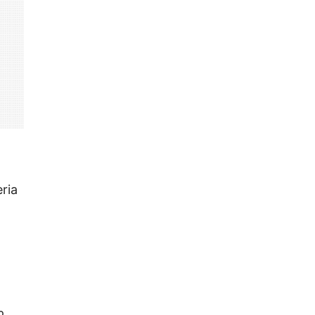
ria
o,