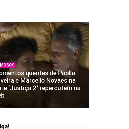
AMOSOS
mentos quentes de Paolla
iveira e Marcello Novaes na
rie ‘Justiça 2’ repercutem na
eb
iga!