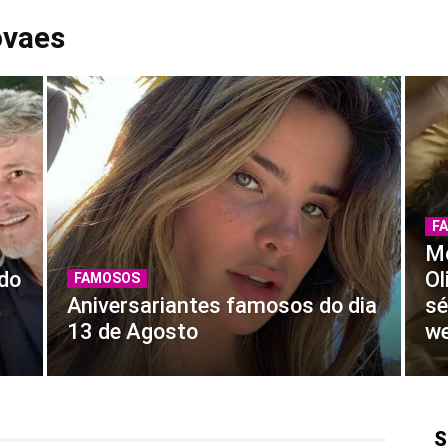
ovaes
F
Mo
 do
Ol
FAMOSOS
Aniversariantes famosos do dia
sé
13 de Agosto
w
S