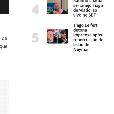
Ratinho chama
sertanejo Tiago
de ‘viado’ ao
vivo no SBT
Tiago Leifert
detona
imprensa após
9 de
repercussão do
leilão de
 que
Neymar