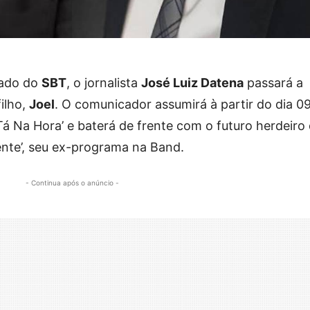
tado do
SBT
, o jornalista
José Luiz Datena
passará a
filho,
Joel
. O comunicador assumirá à partir do dia 0
Tá Na Hora’ e baterá de frente com o futuro herdeiro
ente’, seu ex-programa na Band.
- Continua após o anúncio -