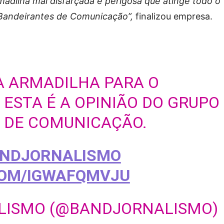
rmadilha mal disfarçada e perigosa que atinge todo o
o Bandeirantes de Comunicação”,
finalizou empresa.
A ARMADILHA PARA O
ESTA É A OPINIÃO DO GRUPO
 DE COMUNICAÇÃO.
NDJORNALISMO
COM/IGWAFQMVJU
LISMO (@BANDJORNALISMO)