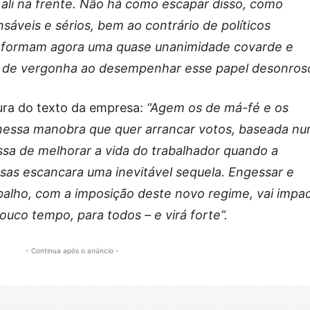
 ali na frente. Não há como escapar disso, como
sáveis e sérios, bem ao contrário de políticos
ue formam agora uma quase unanimidade covarde e
io de vergonha ao desempenhar esse papel desonros
ura do texto da empresa:
“Agem os de má-fé e os
 nessa manobra que quer arrancar votos, baseada n
ssa de melhorar a vida do trabalhador quando a
as escancara uma inevitável sequela. Engessar e
balho, com a imposição deste novo regime, vai impa
ouco tempo, para todos – e virá forte”.
- Continua após o anúncio -