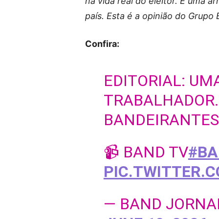
na vida real do eleitor. É uma a
país. Esta é a opinião do Grup
Confira:
EDITORIAL: UM
TRABALHADOR. 
BANDEIRANTES
📹 BAND TV
#BA
PIC.TWITTER.
— BAND JORNA