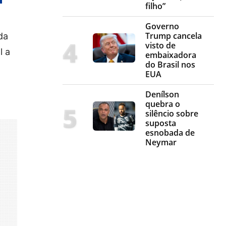
filho”
Governo
Trump cancela
da
visto de
l a
embaixadora
do Brasil nos
EUA
Denílson
quebra o
silêncio sobre
suposta
esnobada de
Neymar