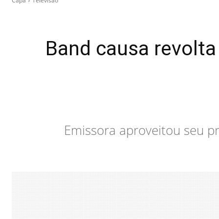
Capa
Televisão
Band causa revolta 
Emissora aproveitou seu pri