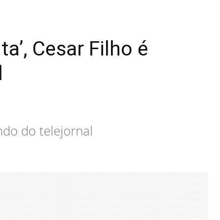
a’, Cesar Filho é
l
do do telejornal