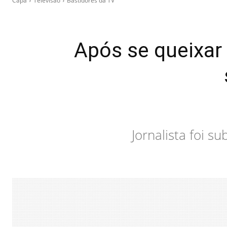
Capa
Televisão
Bastidores da TV
Após se queixar 
Jornalista foi 