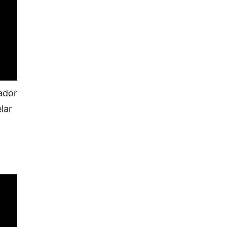
tador
lar