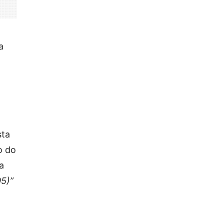
a
sta
o do
a
05)”