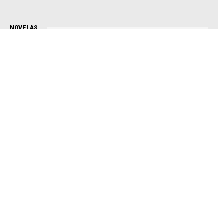
NOVELAS
Coração Acelerado
Êta Mundo Melhor!
Mãe
Três Graças
Presente de Amor
ACONTECE
Notícias
Política
Futebol
Brasil