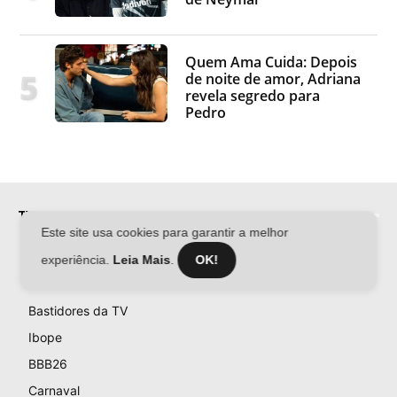
Quem Ama Cuida: Depois
de noite de amor, Adriana
revela segredo para
Pedro
TV & FAMOSOS
Este site usa cookies para garantir a melhor
Famosos
experiência.
Leia Mais
.
OK!
Televisão
Bastidores da TV
Ibope
BBB26
Carnaval