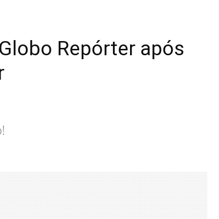
 Globo Repórter após
r
!