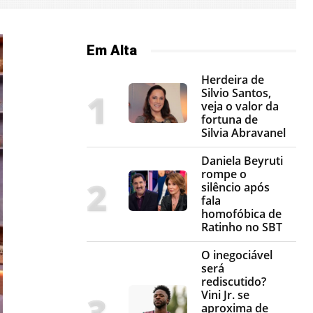
Em Alta
Herdeira de
Silvio Santos,
veja o valor da
fortuna de
Silvia Abravanel
Daniela Beyruti
rompe o
silêncio após
fala
homofóbica de
Ratinho no SBT
O inegociável
será
rediscutido?
Vini Jr. se
aproxima de