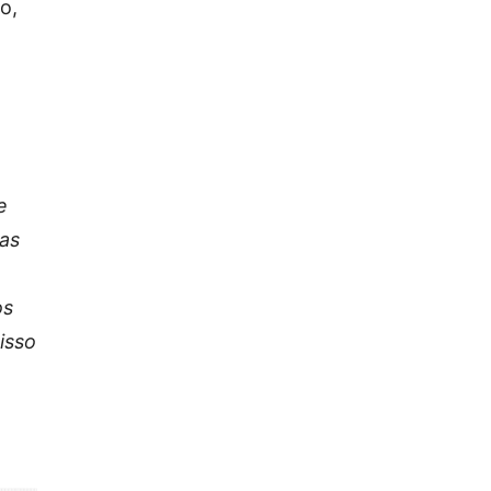
o,
e
as
os
isso