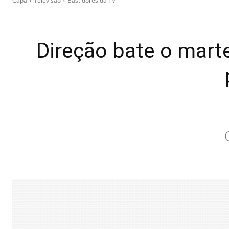
Capa
Televisão
Bastidores da TV
Direção bate o mart