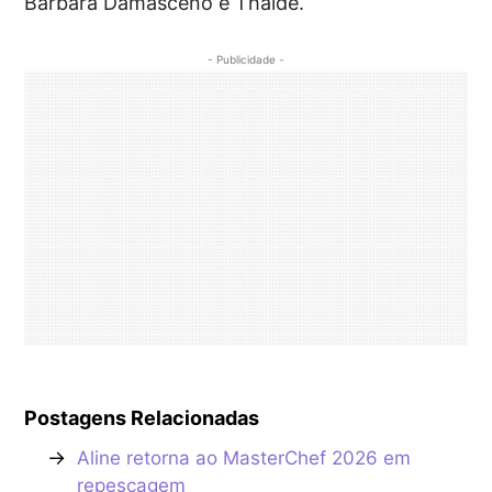
Bárbara Damasceno e Thaíde.
- Publicidade -
Postagens Relacionadas
→
Aline retorna ao MasterChef 2026 em
repescagem