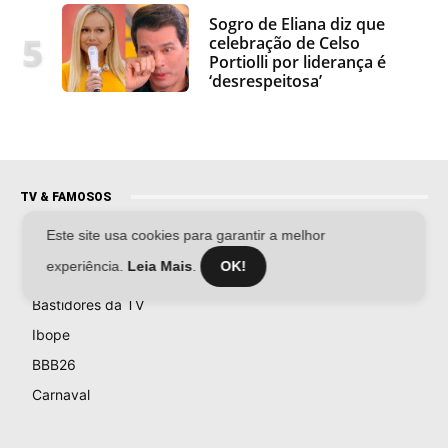
Sogro de Eliana diz que
celebração de Celso
Portiolli por liderança é
‘desrespeitosa’
TV & FAMOSOS
Este site usa cookies para garantir a melhor
Famosos
experiência.
Leia Mais
.
OK!
Televisão
Bastidores da TV
Ibope
BBB26
Carnaval