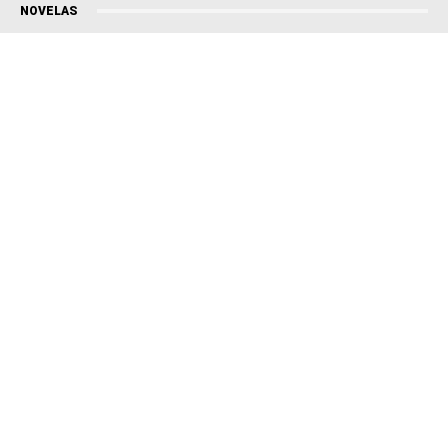
NOVELAS
Coração Acelerado
Êta Mundo Melhor!
Mãe
Três Graças
Presente de Amor
ACONTECE
Notícias
Política
Futebol
Brasil
Mundo
Esportes