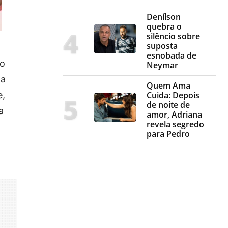
Denílson
quebra o
silêncio sobre
suposta
esnobada de
do
Neymar
da
Quem Ama
e,
Cuida: Depois
de noite de
a
amor, Adriana
revela segredo
para Pedro