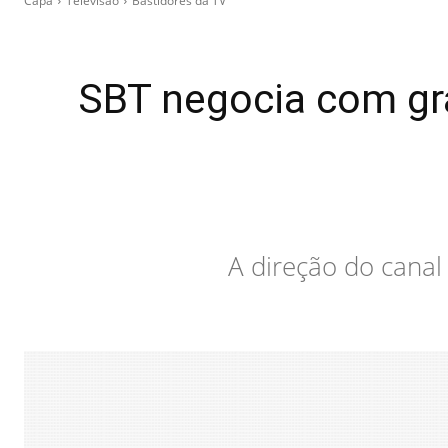
Capa
Televisão
Bastidores da TV
SBT negocia com gra
A direção do canal 