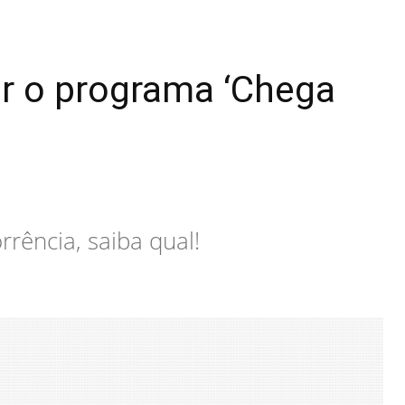
ir o programa ‘Chega
rrência, saiba qual!