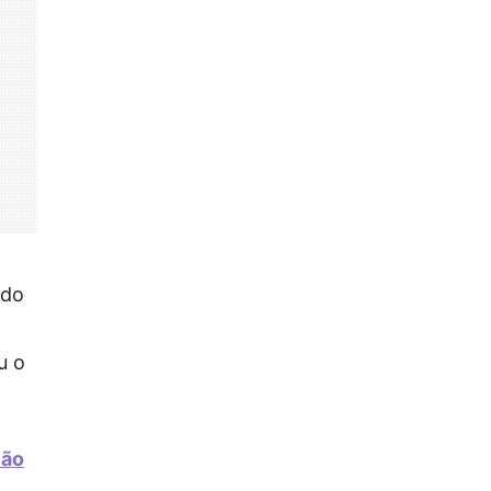
 do
u o
ção