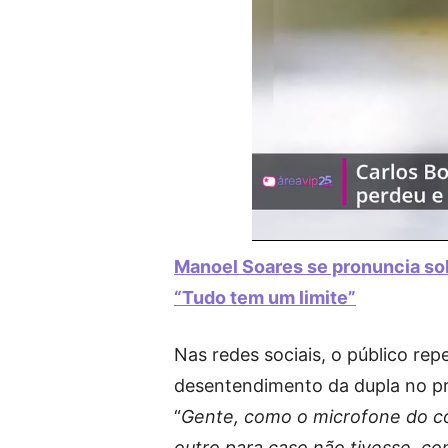
Manoel Soares se pronuncia sob
“Tudo tem um limite”
Nas redes sociais, o público rep
desentendimento da dupla no pr
“
Gente, como o microfone do co
outro para caso não tivesse, co