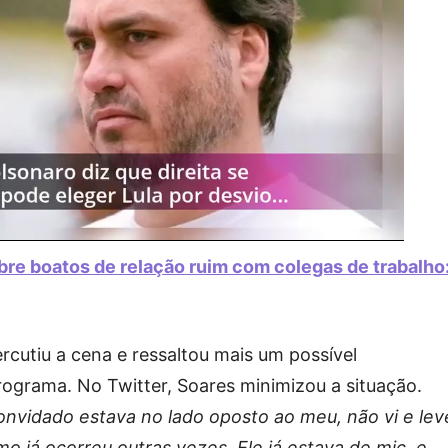
re boatos de relação ruim com colegas de trabalho
ercutiu a cena e ressaltou mais um possível
ograma. No Twitter, Soares minimizou a situação.
nvidado estava no lado oposto ao meu, não vi e lev
mo já ocorreu outras vezes. Ele já estava de mic e