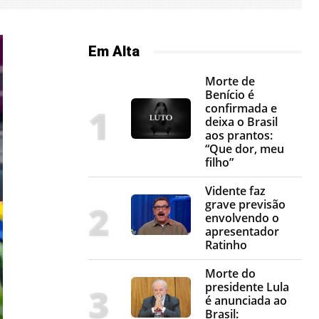
Em Alta
Morte de
Benício é
confirmada e
deixa o Brasil
aos prantos:
“Que dor, meu
filho”
Vidente faz
grave previsão
envolvendo o
apresentador
Ratinho
Morte do
presidente Lula
é anunciada ao
Brasil: