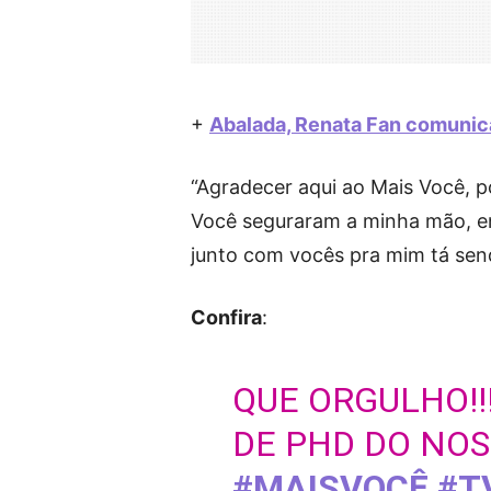
+
Abalada, Renata Fan comunica
“Agradecer aqui ao Mais Você, p
Você seguraram a minha mão, en
junto com vocês pra mim tá send
Confira
:
QUE ORGULHO!
DE PHD DO NOS
#MAISVOCÊ
#T