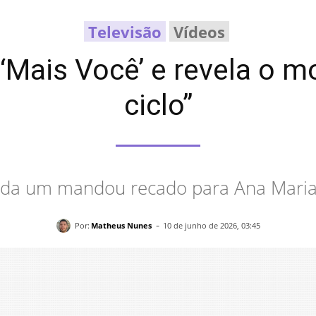
Televisão
Vídeos
 ‘Mais Você’ e revela o m
ciclo”
inda um mandou recado para Ana Maria
-
Por:
Matheus Nunes
10 de junho de 2026, 03:45