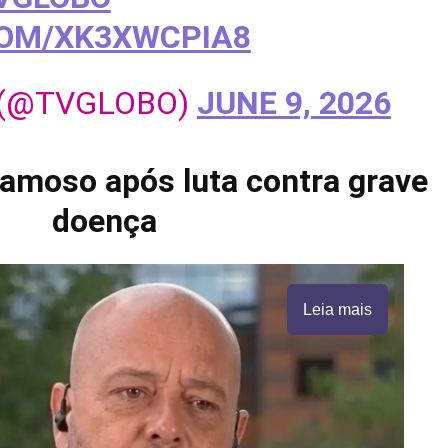
COM/XK3XWCPIA8
 (@TVGLOBO)
JUNE 9, 2026
amoso após luta contra grave
doença
Leia mais