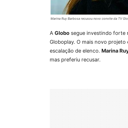
Marina Ruy Barbosa recusou novo convite da TV Glo
A
Globo
segue investindo forte 
Globoplay. O mais novo projeto é
escalação de elenco.
Marina Ru
mas preferiu recusar.