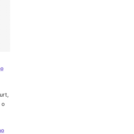
ão
urt,
 o
ao