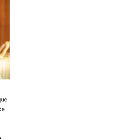
que
de
e