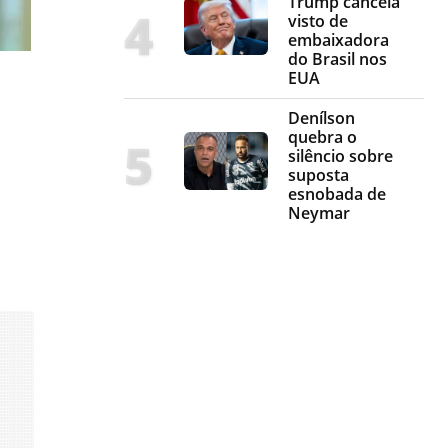
Trump cancela
visto de
embaixadora
do Brasil nos
EUA
Denílson
quebra o
silêncio sobre
suposta
esnobada de
Neymar