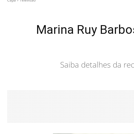
Capa
Televisão
Marina Ruy Barbos
Saiba detalhes da re