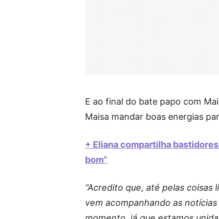
E ao final do bate papo com Mai
Maisa mandar boas energias para
+ Eliana compartilha bastidore
bom”
“Acredito que, até pelas coisas 
vem acompanhando as notícias d
momento, já que estamos unida