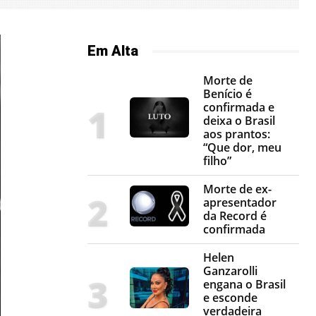
Em Alta
Morte de
Benício é
confirmada e
deixa o Brasil
aos prantos:
“Que dor, meu
filho”
Morte de ex-
apresentador
da Record é
confirmada
Helen
Ganzarolli
engana o Brasil
e esconde
verdadeira