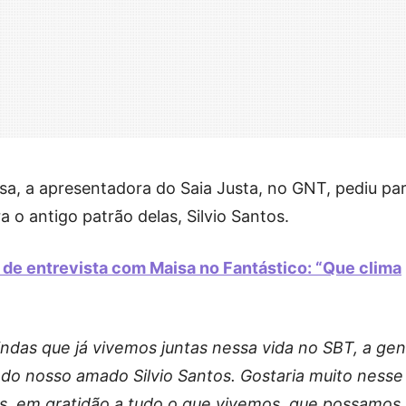
sa, a apresentadora do Saia Justa, no GNT, pediu pa
 o antigo patrão delas, Silvio Santos.
s de entrevista com Maisa no Fantástico: “Que clima
lindas que já vivemos juntas nessa vida no SBT, a ge
o nosso amado Silvio Santos. Gostaria muito nesse
s, em gratidão a tudo o que vivemos, que possamos