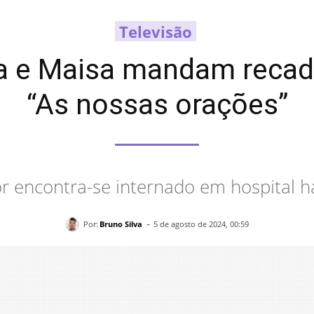
Televisão
na e Maisa mandam recado
“As nossas orações”
 encontra-se internado em hospital h
-
Por:
Bruno Silva
5 de agosto de 2024, 00:59