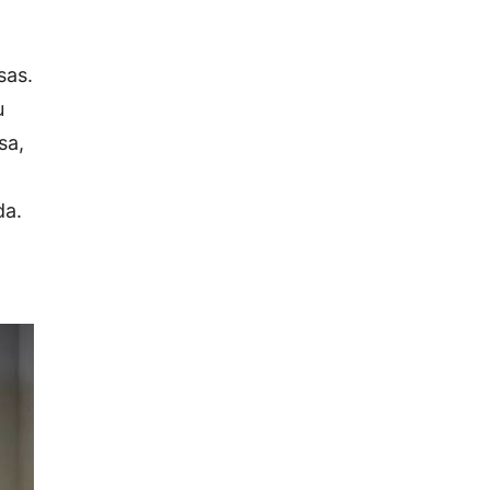
sas.
u
sa,
da.