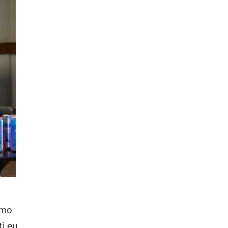
omo
i eu