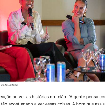
o e Leo Rosário
reação ao ver as histórias no telão. “A gente pensa c
tão acostumado a ver essas coisas. A hora que assist