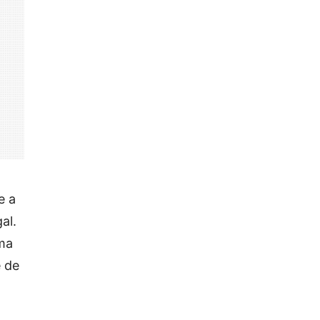
e a
al.
uma
e de