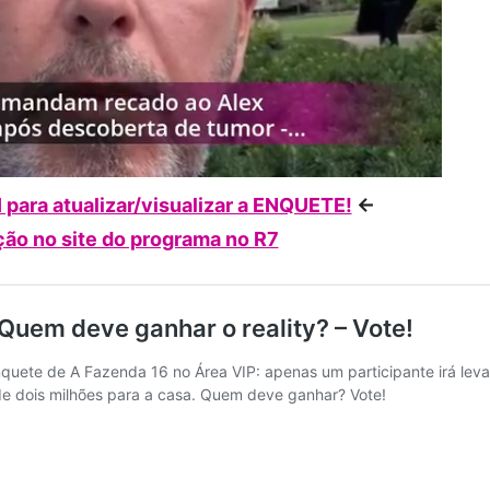
para atualizar/visualizar a ENQUETE!
<-
ão no site do programa no R7