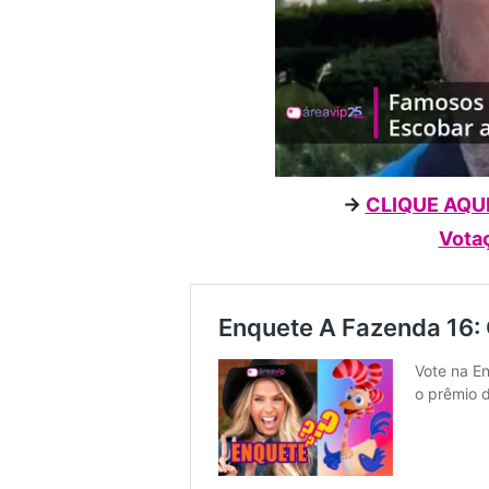
->
CLIQUE AQUI 
Votaç