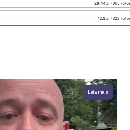
26.44%
(665 voto
12.8%
(322 voto
Leia mais