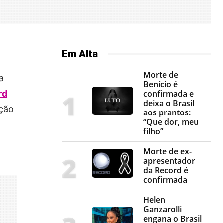
Em Alta
Morte de
a
Benício é
rd
confirmada e
deixa o Brasil
ição
aos prantos:
“Que dor, meu
filho”
Morte de ex-
apresentador
da Record é
confirmada
Helen
Ganzarolli
engana o Brasil