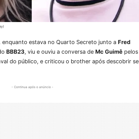
ay)
), enquanto estava no Quarto Secreto junto a
Fred
 do
BBB23
, viu e ouviu a conversa de
Mc Guimê
pelos
al do público, e criticou o brother após descobrir s
- Continua após o anúncio -