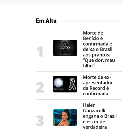
Em Alta
Morte de
Benício é
confirmada e
deixa o Brasil
aos prantos:
“Que dor, meu
filho”
Morte de ex-
apresentador
da Record é
confirmada
Helen
Ganzarolli
engana o Brasil
e esconde
verdadeira