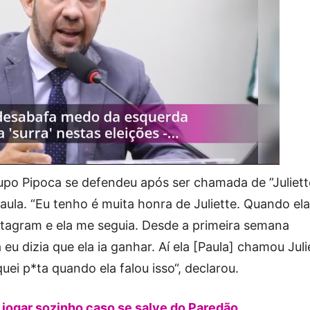
rupo Pipoca se defendeu após ser chamada de ”Juliett
ula. “Eu tenho é muita honra de Juliette. Quando ela
stagram e ela me seguia. Desde a primeira semana
u dizia que ela ia ganhar. Aí ela [Paula] chamou Juli
quei p*ta quando ela falou isso“, declarou.
jogar sozinho caso se salve do Paredão