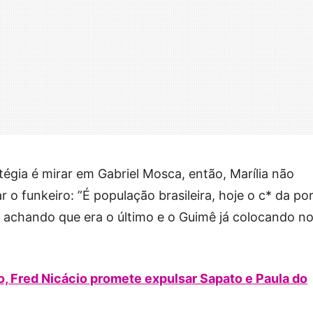
égia é mirar em Gabriel Mosca, então, Marília não
r o funkeiro: ”É população brasileira, hoje o c* da po
na achando que era o último e o Guimê já colocando n
, Fred Nicácio promete expulsar Sapato e Paula do