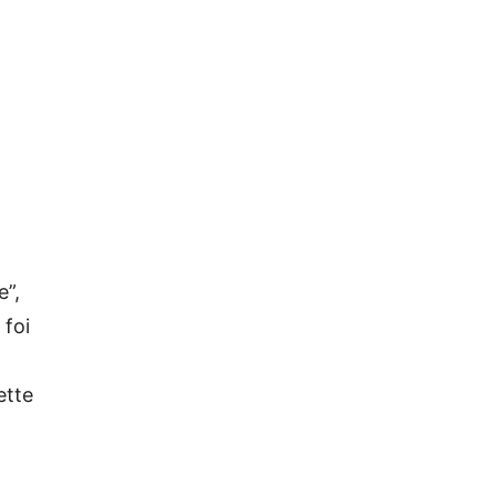
e”,
 foi
ette