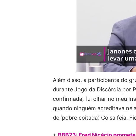
Além disso, a participante do g
durante Jogo da Discórdia por Pa
confirmada, fui olhar no meu In
quando ninguém acreditava nela e
de ‘pobre coitada’. Coisa feia. Fi
+
BBB23: Fred Nicácio promete 