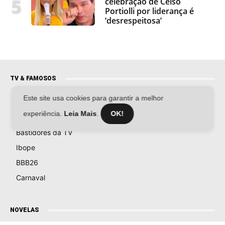
celebração de Celso
Portiolli por liderança é
‘desrespeitosa’
TV & FAMOSOS
Este site usa cookies para garantir a melhor
Famosos
experiência.
Leia Mais
.
OK!
Televisão
Bastidores da TV
Ibope
BBB26
Carnaval
NOVELAS