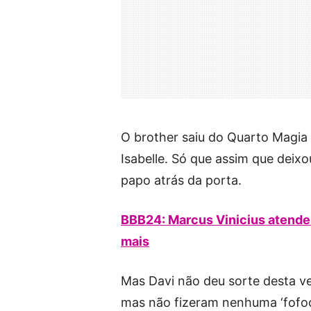
O brother saiu do Quarto Magi
Isabelle. Só que assim que deix
papo atrás da porta.
BBB24: Marcus Vinicius atende o
mais
Mas Davi não deu sorte desta ve
mas não fizeram nenhuma ‘fofoc