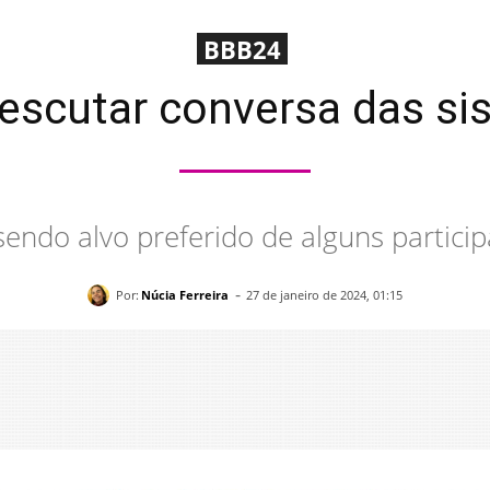
BBB24
escutar conversa das sis
endo alvo preferido de alguns participa
-
Por:
Núcia Ferreira
27 de janeiro de 2024, 01:15