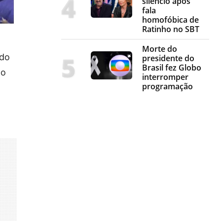
silêncio após
fala
homofóbica de
Ratinho no SBT
Morte do
ndo
presidente do
Brasil fez Globo
 o
interromper
programação