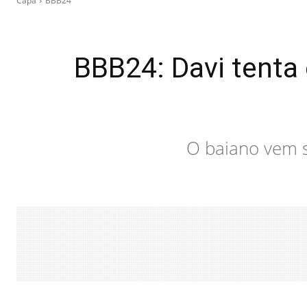
Capa
BBB24
BBB24: Davi tenta 
O baiano vem s