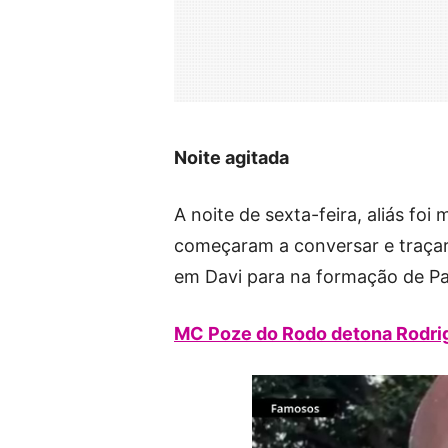
Noite agitada
A noite de sexta-feira, aliás fo
começaram a conversar e traçar
em Davi para na formação de P
MC Poze do Rodo detona Rodrig