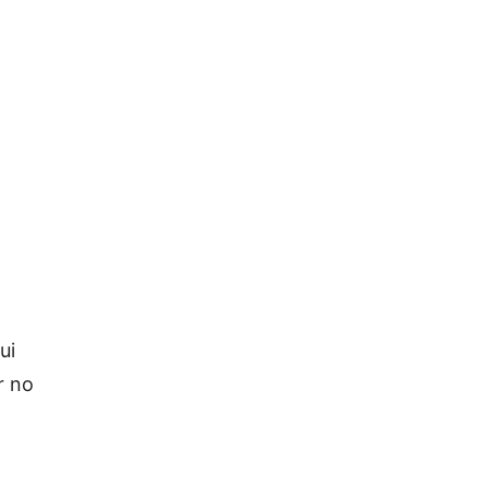
ui
r no