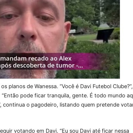
 os planos de Wanessa. “Você é Davi Futebol Clube?”,
 “Então pode ficar tranquila, gente. É todo mundo aq
”, continua o pagodeiro, listando quem pretende vota
guir votando em Davi. “Eu sou Davi até ficar nessa