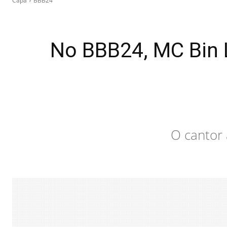
Capa
BBB24
No BBB24, MC Bin L
O cantor 