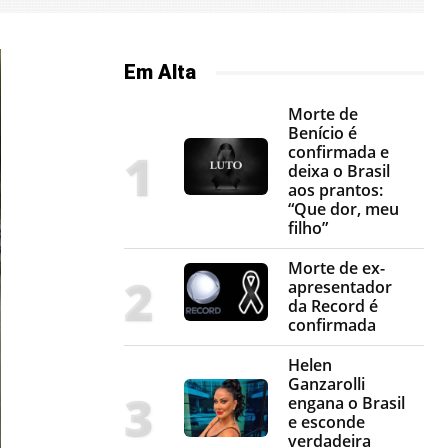
Em Alta
Morte de
Benício é
confirmada e
deixa o Brasil
aos prantos:
“Que dor, meu
filho”
Morte de ex-
apresentador
da Record é
confirmada
Helen
Ganzarolli
engana o Brasil
e esconde
verdadeira