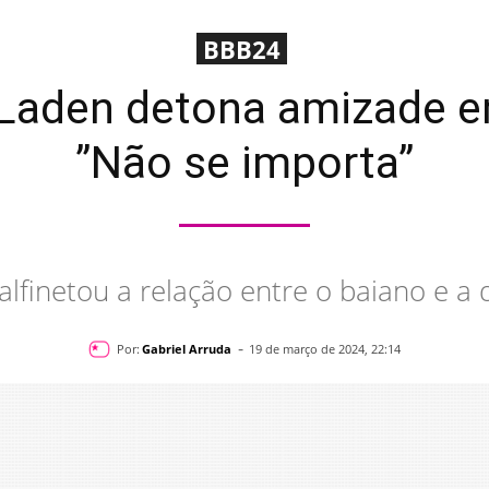
BBB24
aden detona amizade ent
”Não se importa”
alfinetou a relação entre o baiano e a 
-
Por:
Gabriel Arruda
19 de março de 2024, 22:14