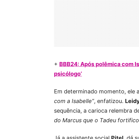
+
BBB24: Após polêmica com Isa
psicólogo’
Em determinado momento, ele 
com a Isabelle”
, enfatizou.
Leidy
sequência, a carioca relembra 
do Marcus que o Tadeu fortific
Já a assistente social
Pitel
, dá 