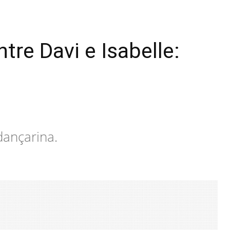
re Davi e Isabelle:
dançarina.