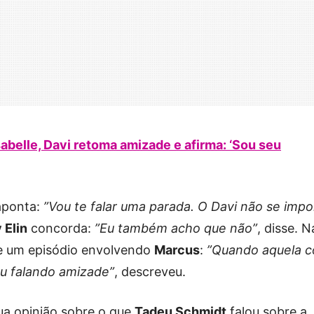
belle, Davi retoma amizade e afirma: ‘Sou seu
aponta:
”Vou te falar uma parada. O Davi não se impo
 Elin
concorda:
”Eu também acho que não”
, disse. N
de um episódio envolvendo
Marcus
:
”Quando aquela c
ou falando amizade”
, descreveu.
sua opinião sobre o que
Tadeu Schmidt
falou sobre a